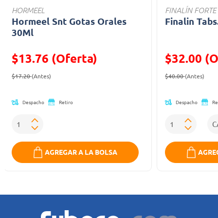
HORMEEL
FINALÍN FORTE
Hormeel Snt Gotas Orales
Finalin Tabs
30Ml
$13.76 (Oferta)
$32.00 (O
Precio reducido de
(Oferta)
Precio reducid
(Ofe
$17.20
(Antes)
$40.00
(Antes)
Despacho
Despacho
Retiro
Re
AGREGAR A LA BOLSA
AGREG