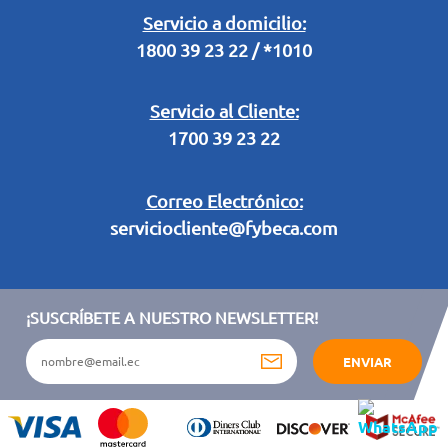
Legal Campaña Produbanco
Servicio a domicilio:
1800 39 23 22 / *1010
Términos y condiciones sorteo partido de fútbol "Tu ídolo"
Servicio al Cliente:
1700 39 23 22
Correo Electrónico:
serviciocliente@fybeca.com
¡SUSCRÍBETE A NUESTRO NEWSLETTER!
ENVIAR