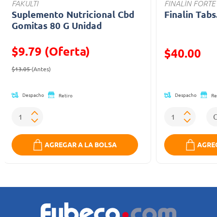
FAKULTI
FINALÍN FORTE
Suplemento Nutricional Cbd
Finalin Tabs
Gomitas 80 G Unidad
$9.79 (Oferta)
Precio reducid
$40.00
Precio reducido de
(Oferta)
(Oferta)
$13.05
(Antes)
Despacho
Despacho
Retiro
Re
AGREGAR A LA BOLSA
AGREG