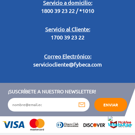
Legal Campaña Produbanco
Servicio a domicilio:
1800 39 23 22 / *1010
Términos y condiciones sorteo partido de fútbol "Tu ídolo"
Servicio al Cliente:
1700 39 23 22
Correo Electrónico:
serviciocliente@fybeca.com
¡SUSCRÍBETE A NUESTRO NEWSLETTER!
ENVIAR