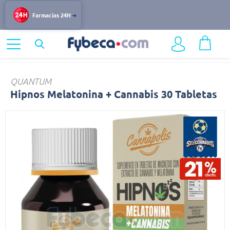
Farmacias 24H
Home
Nutrición y Vitaminas
Suplementos y Complementos
Hipnos
QUANTUM
Hipnos Melatonina + Cannabis 30 Tabletas