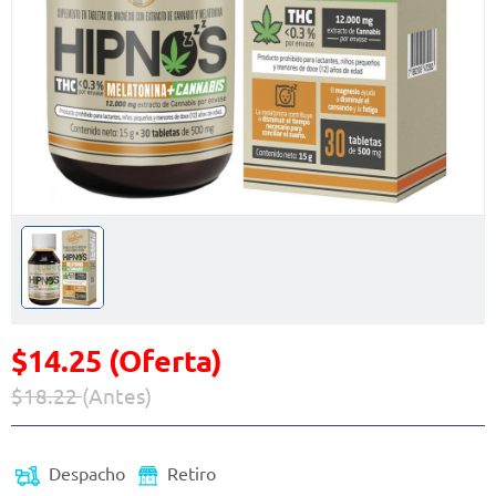
$14.25 (Oferta)
$18.22
(Antes)
Precio reducido de
(Oferta)
Despacho
Retiro