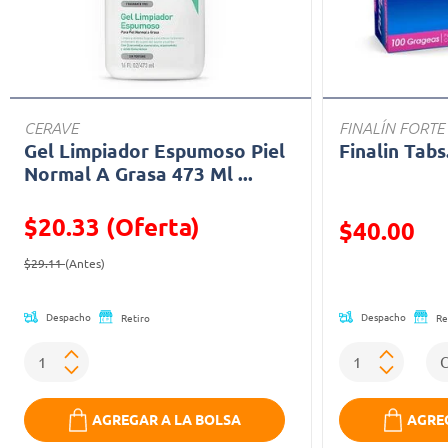
CERAVE
FINALÍN FORTE
Gel Limpiador Espumoso Piel
Finalin Tabs
Normal A Grasa 473 Ml ...
$20.33 (Oferta)
Precio reducid
$40.00
Precio reducido de
(Oferta)
(Oferta)
$29.11
(Antes)
Despacho
Despacho
Retiro
Re
AGREGAR A LA BOLSA
AGREG