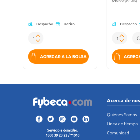
(Oferta)
$40.00
(Antes)
Despacho
Despacho
Retiro
SA
AGREGAR A LA BOLSA
AGREGA
Acerca de no
Quiénes Somos
Línea de tiempo
Servicio a domicilio:
Comunidad
1800 39 23 22 / *1010