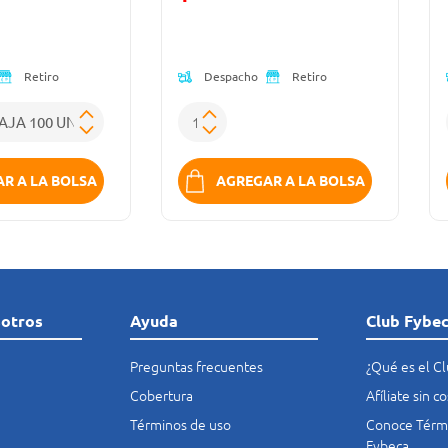
(Oferta)
Despacho
Retiro
Retiro
R A LA BOLSA
AGREGAR A LA BOLSA
sotros
Ayuda
Club Fybe
Preguntas frecuentes
¿Qué es el C
Cobertura
Afíliate sin 
Términos de uso
Conoce Térmi
Fybeca