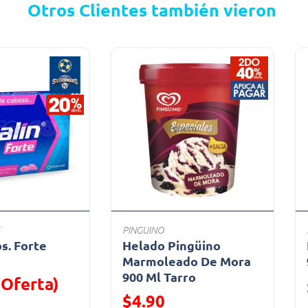
Otros Clientes también vieron
PINGUINO
bs. Forte
Helado Pingüino
a
Marmoleado De Mora
900 Ml Tarro
(Oferta)
Precio reducido de
$4.90
ido de
Oferta)