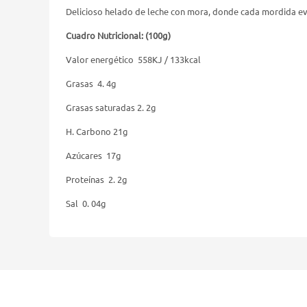
Delicioso helado de leche con mora, donde cada mordida ev
Cuadro Nutricional: (100g)
Valor energético 558KJ / 133kcal
Grasas 4. 4g
Grasas saturadas 2. 2g
H. Carbono 21g
Azúcares 17g
Proteínas 2. 2g
Sal 0. 04g