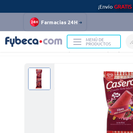
¡Envío
GRATIS
Farmacias 24H
MENÚ DE
PRODUCTOS
Home
Alimentos y Bebidas
Helados y Congelados