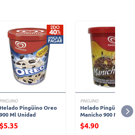
PINGUINO
PINGUINO
Helado Pingüino Oreo
Helado Pingüino
900 Ml Unidad
Manicho 900 Ml Tarr
Precio reducido de
Precio reducido de
$5.35
$4.90