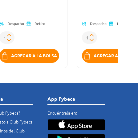
(Oferta)
(Oferta)
Despacho
Despacho
Retiro
Retiro
AGREGAR A LA BOLSA
AGREGAR A LA BOLS
ca
App Fybeca
lub Fybeca?
Encuéntrala en:
costo a Club Fybeca
nos del Club