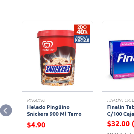
PINGUINO
FINALÍN FORTE
Helado Pingüino
Finalin Ta
o
Snickers 900 Ml Tarro
C/100 Caj
$32.00 
Precio reducido de
$4.90
Precio reduc
(