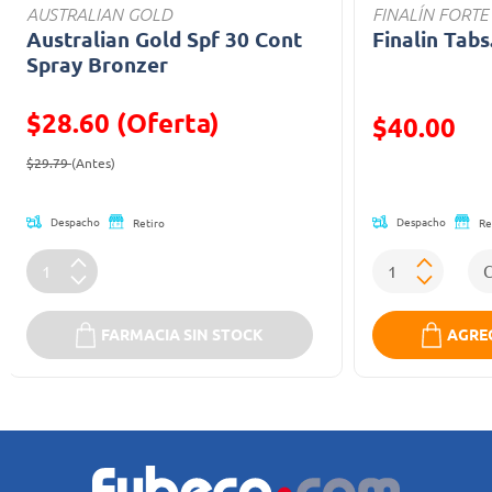
AUSTRALIAN GOLD
FINALÍN FORTE
Australian Gold Spf 30 Cont
Finalin Tabs
Spray Bronzer
$28.60 (Oferta)
Precio reducid
$40.00
Precio reducido de
(Oferta)
(Oferta)
$29.79
(Antes)
Despacho
Despacho
Retiro
Re
FARMACIA SIN STOCK
AGREG