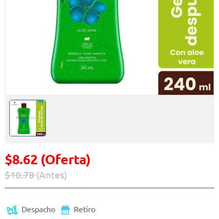
$8.62 (Oferta)
$10.78
(Antes)
Precio reducido de
(Oferta)
Despacho
Retiro