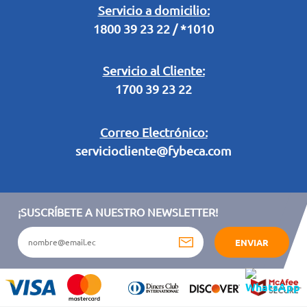
Legal Campaña Produbanco
Servicio a domicilio:
1800 39 23 22 / *1010
Términos y condiciones sorteo partido de fútbol "Tu ídolo"
Servicio al Cliente:
1700 39 23 22
Correo Electrónico:
serviciocliente@fybeca.com
¡SUSCRÍBETE A NUESTRO NEWSLETTER!
ENVIAR