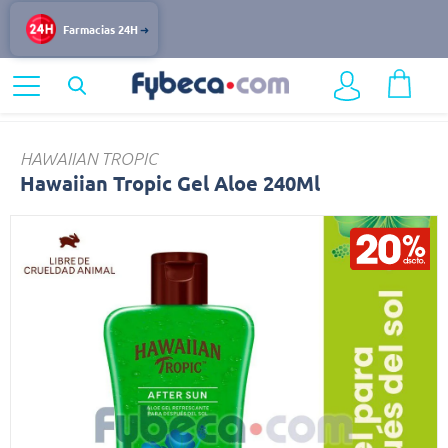
Farmacias 24H
Home
Dermocosmética
Protección Solar
Hawaiian
HAWAIIAN TROPIC
Hawaiian Tropic Gel Aloe 240Ml