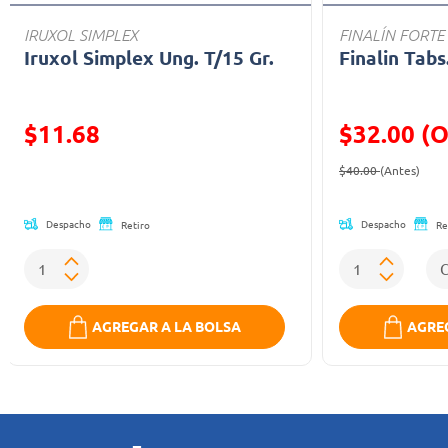
IRUXOL SIMPLEX
FINALÍN FORTE
Iruxol Simplex Ung. T/15 Gr.
Finalin Tabs
$11.68
$32.00 (O
Precio reducido de
Precio reducid
(Ofe
$40.00
(Antes)
Despacho
Despacho
Retiro
Re
AGREGAR A LA BOLSA
AGREG