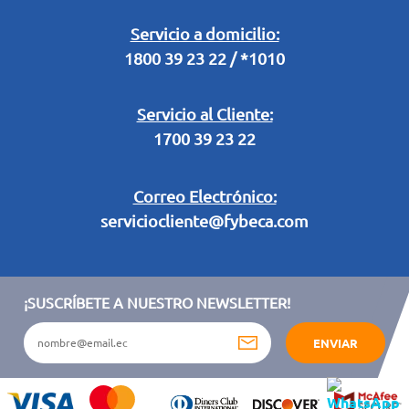
Retiro en Tienda
Legal Campaña Produbanco
Servicio a domicilio:
1800 39 23 22 / *1010
Términos y condiciones sorteo partido de fútbol "Tu ídolo"
Servicio al Cliente:
1700 39 23 22
Correo Electrónico:
serviciocliente@fybeca.com
¡SUSCRÍBETE A NUESTRO NEWSLETTER!
ENVIAR