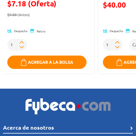
$7.18 (Oferta)
Precio reducid
$40.00
Precio reducido de
(Oferta)
(Oferta)
$9.00
(Antes)
Despacho
Despacho
Retiro
Re
AGREGAR A LA BOLSA
AGREG
Acerca de nosotros