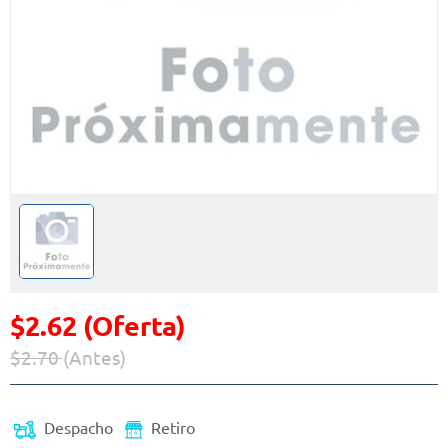
$2.62 (Oferta)
$2.70
(Antes)
Precio reducido de
(Oferta)
Despacho
Retiro