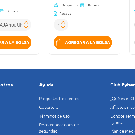
Despacho
Retiro
Retiro
Receta
R A LA BOLSA
AGREGAR A LA BOLSA
sotros
Ayuda
Club Fybe
Preguntas frecuentes
¿Qué es el C
Cobertura
Afíliate sin 
Términos de uso
Conoce Térmi
Fybeca
Recomendaciones de
seguridad
Plan de Medi