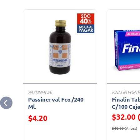
PASSINERVAL
FINALÍN FORTE
Passinerval Fco./240
Finalin Ta
Ml.
C/100 Caj
$32.00 
Precio reducido de
$4.20
Precio reduc
(
(Oferta)
$40.00
(Antes)