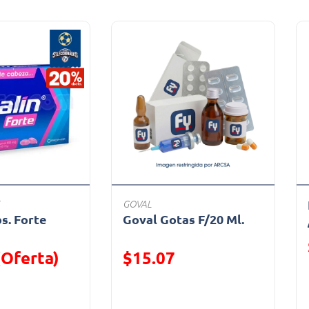
GOVAL
bs. Forte
Goval Gotas F/20 Ml.
a
(Oferta)
$15.07
ido de
Oferta)
Precio reducido de