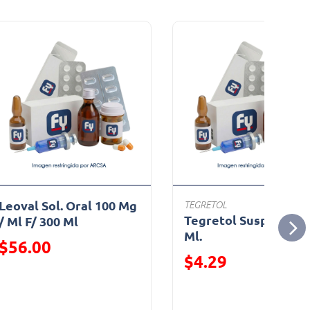
Leoval Sol. Oral 100 Mg
TEGRETOL
Tegretol Susp. F/100
/ Ml F/ 300 Ml
Ml.
Precio reducido de
$56.00
Precio reducido de
$4.29
(Oferta)
(Oferta)