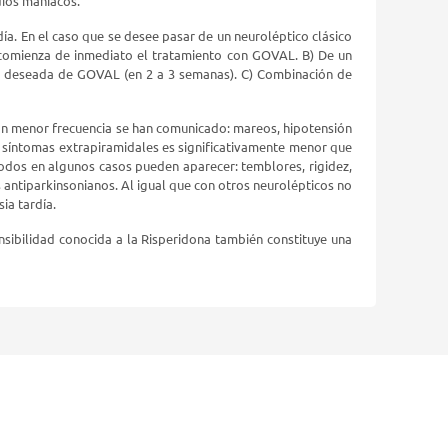
dios maníacos.
día. En el caso que se desee pasar de un neuroléptico clásico
 comienza de inmediato el tratamiento con GOVAL. B) De un
is deseada de GOVAL (en 2 a 3 semanas). C) Combinación de
Con menor frecuencia se han comunicado: mareos, hipotensión
los síntomas extrapiramidales es significativamente menor que
modos en algunos casos pueden aparecer: temblores, rigidez,
 antiparkinsonianos. Al igual que con otros neurolépticos no
ia tardía.
sibilidad conocida a la Risperidona también constituye una