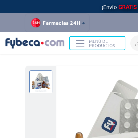
¡Envío
GRATIS
Farmacias 24H
MENÚ DE
PRODUCTOS
Home
Medicinas
Sistema Nervioso
Goval