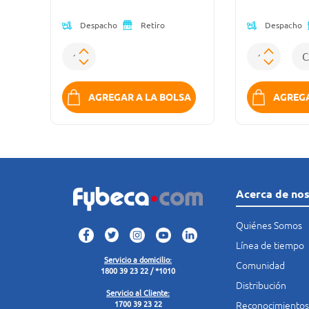
Despacho
Despacho
Retiro
K
AGREGAR A LA BOLSA
AGREGA
Acerca de no
Quiénes Somos
Línea de tiempo
Servicio a domicilio:
Comunidad
1800 39 23 22 / *1010
Distribución
Servicio al Cliente:
Reconocimientos
1700 39 23 22