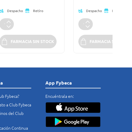
Despacho
Despacho
Retiro
Retiro
FARMACIA SIN STOCK
FARMACIA SIN STOC
ca
App Fybeca
lub Fybeca?
Encuéntrala en:
costo a Club Fybeca
nos del Club
cación Continua