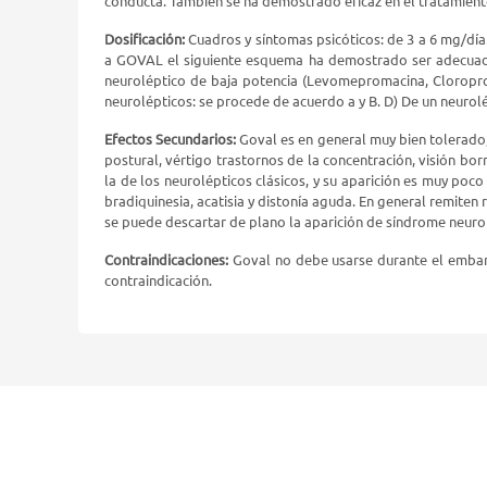
conducta. También se ha demostrado eficaz en el tratamient
Dosificación:
Cuadros y síntomas psicóticos: de 3 a 6 mg/día.
a GOVAL el siguiente esquema ha demostrado ser adecuado:
neuroléptico de baja potencia (Levomepromacina, Cloropro
neurolépticos: se procede de acuerdo a y B. D) De un neurolé
Efectos Secundarios:
Goval es en general muy bien tolerado,
postural, vértigo trastornos de la concentración, visión bor
la de los neurolépticos clásicos, y su aparición es muy po
bradiquinesia, acatisia y distonía aguda. En general remite
se puede descartar de plano la aparición de síndrome neur
Contraindicaciones:
Goval no debe usarse durante el embaraz
contraindicación.