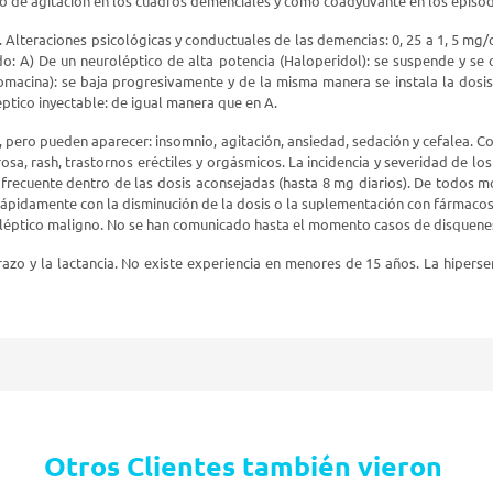
o de agitación en los cuadros demenciales y como coadyuvante en los episo
 Alteraciones psicológicas y conductuales de las demencias: 0, 25 a 1, 5 mg/
 A) De un neuroléptico de alta potencia (Haloperidol): se suspende y se
macina): se baja progresivamente y de la misma manera se instala la dos
ptico inyectable: de igual manera que en A.
 pero pueden aparecer: insomnio, agitación, ansiedad, sedación y cefalea. 
rosa, rash, trastornos eréctiles y orgásmicos. La incidencia y severidad de 
co frecuente dentro de las dosis aconsejadas (hasta 8 mg diarios). De todos 
n rápidamente con la disminución de la dosis o la suplementación con fármacos
oléptico maligno. No se han comunicado hasta el momento casos de disquenes
o y la lactancia. No existe experiencia en menores de 15 años. La hipersen
Otros Clientes también vieron