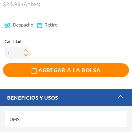
$24.99
(Antes)
Precio reducido de
(Oferta)
Despacho
Retiro
Cantidad
AGREGAR A LA BOLSA
BENEFICIOS Y USOS
OMS