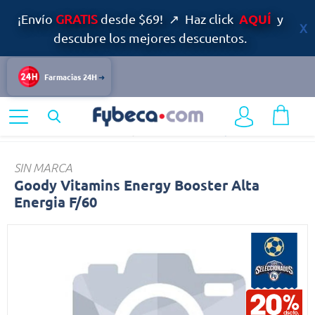
AQUÍ
¡Envío
GRATIS
desde $69! ↗ Haz click
y
descubre los mejores descuentos.
Farmacias 24H
Home
Bienestar
Belleza y Antioxidantes
Goody
SIN MARCA
Goody Vitamins Energy Booster Alta
Energia F/60