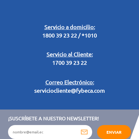
Buzón Digital
Retiro en Tienda
Legal Campaña Produbanco
Servicio a domicilio:
1800 39 23 22 / *1010
Términos y condiciones sorteo partido de fútbol "Tu ídolo"
Servicio al Cliente:
1700 39 23 22
Correo Electrónico:
serviciocliente@fybeca.com
¡SUSCRÍBETE A NUESTRO NEWSLETTER!
ENVIAR