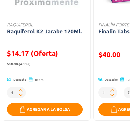
RAQUIFEROL
FINALÍN FORTE
Raquiferol K2 Jarabe 120Ml.
Finalin Tabs
$14.17 (Oferta)
Precio reducid
$40.00
Precio reducido de
(Oferta)
(Oferta)
$18.90
(Antes)
Despacho
Despacho
Retiro
Re
AGREGAR A LA BOLSA
AGREG