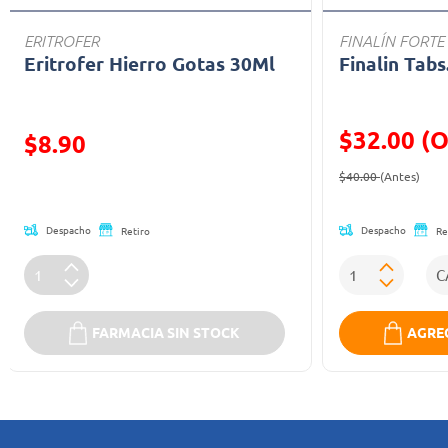
ERITROFER
FINALÍN FORTE
Eritrofer Hierro Gotas 30Ml
Finalin Tabs
$32.00 (O
Precio reducido de
$8.90
Precio reducid
(Ofe
(Oferta)
$40.00
(Antes)
Despacho
Despacho
Retiro
Re
FARMACIA SIN STOCK
AGREG