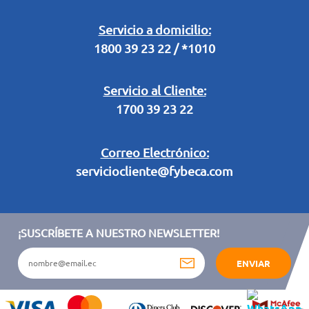
Retiro en Tienda
Legal Campaña Produbanco
Servicio a domicilio:
1800 39 23 22 / *1010
Términos y condiciones sorteo partido de fútbol "Tu ídolo"
Servicio al Cliente:
1700 39 23 22
Correo Electrónico:
serviciocliente@fybeca.com
¡SUSCRÍBETE A NUESTRO NEWSLETTER!
ENVIAR