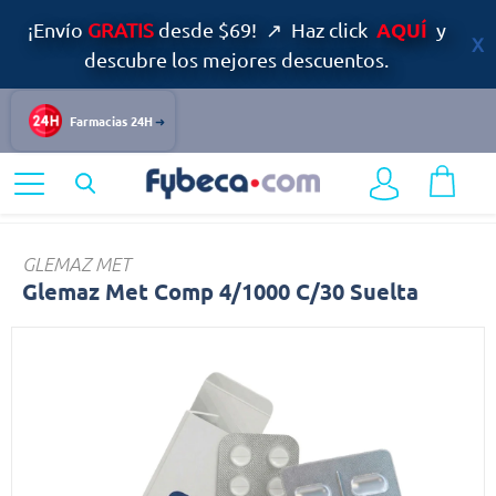
AQUÍ
¡Envío
GRATIS
desde $69! ↗ Haz click
y
descubre los mejores descuentos.
Farmacias 24H
Home
Medicinas
Diabetes
Glemaz
GLEMAZ MET
Glemaz Met Comp 4/1000 C/30 Suelta