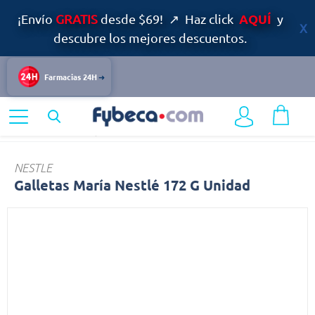
AQUÍ
¡Envío
GRATIS
desde $69! ↗ Haz click
y
descubre los mejores descuentos.
Farmacias 24H
Home
Alimentos y Bebidas
Dulces
Galletas
NESTLE
Galletas María Nestlé 172 G Unidad