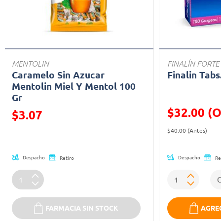
MENTOLIN
FINALÍN FORTE
Caramelo Sin Azucar
Finalin Tabs
Mentolin Miel Y Mentol 100
Gr
$32.00 (O
Precio reducido de
$3.07
Precio reducid
(Ofe
(Oferta)
$40.00
(Antes)
Despacho
Despacho
Retiro
Re
FARMACIA SIN STOCK
AGREG