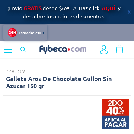
AQUÍ
¡Envío
GRATIS
desde $69! ↗ Haz click
y
descubre los mejores descuentos.
Farmacias 24H
Home
Alimentos y Bebidas
Snacks
Galleta
GULLON
Galleta Aros De Chocolate Gullon Sin
Azucar 150 gr