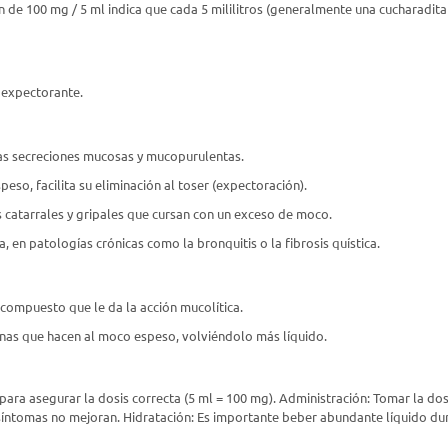
n de 100 mg / 5 ml indica que cada 5 mililitros (generalmente una cucharadita
y expectorante.
 las secreciones mucosas y mucopurulentas.
peso, facilita su eliminación al toser (expectoración).
 catarrales y gripales que cursan con un exceso de moco.
 en patologías crónicas como la bronquitis o la fibrosis quística.
el compuesto que le da la acción mucolítica.
eínas que hacen al moco espeso, volviéndolo más líquido.
e para asegurar la dosis correcta (5 ml = 100 mg). Administración: Tomar la do
 síntomas no mejoran. Hidratación: Es importante beber abundante líquido dur