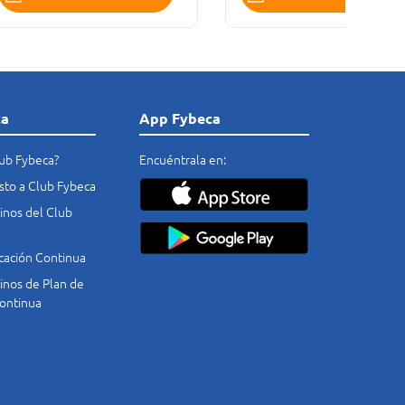
ca
App Fybeca
lub Fybeca?
Encuéntrala en:
costo a Club Fybeca
nos del Club
cación Continua
nos de Plan de
ontinua