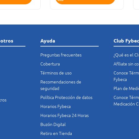
sotros
Ayuda
Club Fybe
Preguntas frecuentes
¿Qué es el C
Cobertura
Afíliate sin 
Términos de uso
Conoce Térmi
Fybeca
Recomendaciones de
seguridad
Plan de Medi
Política Protección de datos
Conoce Térmi
tros
Medicación C
Horarios Fybeca
Horarios Fybeca 24 Horas
Buzón Digital
Retiro en Tienda