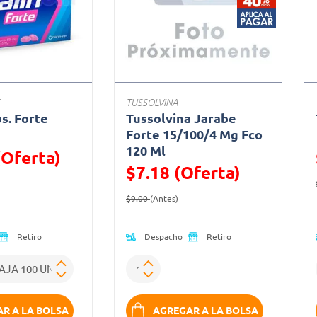
TUSSOLVINA
bs. Forte
Tussolvina Jarabe
a
Forte 15/100/4 Mg Fco
120 Ml
(Oferta)
$7.18 (Oferta)
ido de
Oferta)
Precio reducido de
(Oferta)
$9.00
(Antes)
Despacho
Retiro
Retiro
R A LA BOLSA
AGREGAR A LA BOLSA