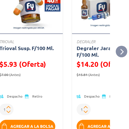
TRIOVAL
DEGRALER
Trioval Susp. F/100 Ml.
Degraler Jarabe 2.5
F/100 Ml.
$5.93 (Oferta)
$14.20 (Oferta)
Precio reducido de
(Oferta)
Precio reducido de
(Oferta)
$7.00
(Antes)
$15.81
(Antes)
Despacho
Despacho
Retiro
Retiro
AGREGAR A LA BOLSA
AGREGAR A LA BOLS