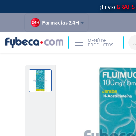
¡Envío
GRATIS
Farmacias 24H
MENÚ DE
PRODUCTOS
Home
Medicinas
Alergias
Fluimucil