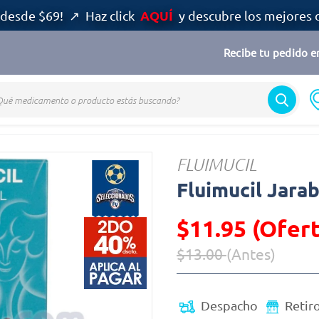
AQUÍ
desde $69! ↗ Haz click
y descubre los mejores 
Recibe tu pedido en
FLUIMUCIL
Fluimucil Jara
$11.95 (Ofert
$13.00
(Antes)
Precio reducido de
(Oferta)
Despacho
Retir