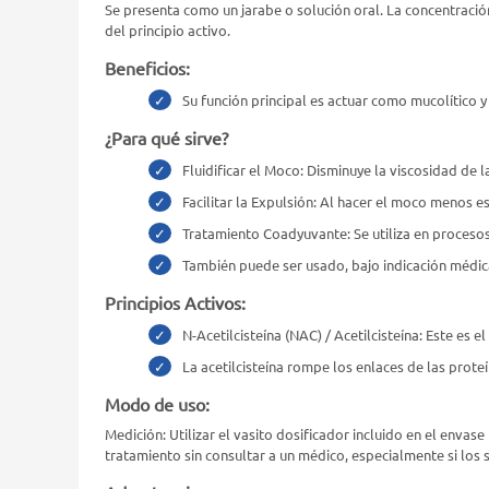
Se presenta como un jarabe o solución oral. La concentració
del principio activo.
Beneficios:
Su función principal es actuar como mucolítico 
¿Para qué sirve?
Fluidificar el Moco: Disminuye la viscosidad de
Facilitar la Expulsión: Al hacer el moco menos es
Tratamiento Coadyuvante: Se utiliza en procesos
También puede ser usado, bajo indicación médica,
Principios Activos:
N-Acetilcisteína (NAC) / Acetilcisteína: Este es 
La acetilcisteína rompe los enlaces de las prot
Modo de uso:
Medición: Utilizar el vasito dosificador incluido en el envas
tratamiento sin consultar a un médico, especialmente si los