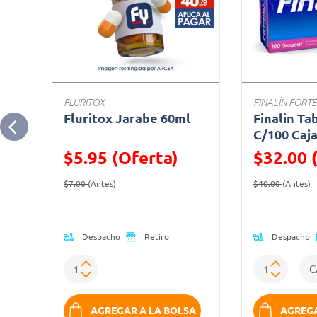
FLURITOX
FINALÍN FORTE
 Mg
Fluritox Jarabe 60ml
Finalin Ta
C/100 Caj
$5.95 (Oferta)
$32.00 
Precio reducido de
(Oferta)
Precio reduc
(
$7.00
(Antes)
$40.00
(Antes)
Despacho
Despacho
Retiro
SA
AGREGAR A LA BOLSA
AGREGA