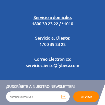
Buzón Digital
Retiro en Tienda
Legal Campaña Produbanco
Servicio a domicilio:
1800 39 23 22 / *1010
Términos y condiciones sorteo partido de fútbol "Tu ídolo"
Servicio al Cliente:
1700 39 23 22
Correo Electrónico:
serviciocliente@fybeca.com
¡SUSCRÍBETE A NUESTRO NEWSLETTER!
ENVIAR