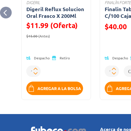
DIGERIL
FINALÍN FORTE
l
Digeril Reflux Solucion
Finalin Ta
Oral Frasco X 200Ml
C/100 Caj
$11.99 (Oferta)
Precio reduc
$40.00
Precio reducido de
(Oferta)
(Oferta)
$15.00
(Antes)
Despacho
Despacho
Retiro
SA
AGREGAR A LA BOLSA
AGREGA
Acerca de no