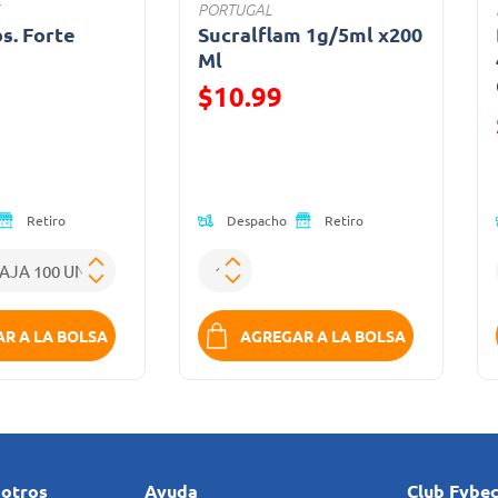
PORTUGAL
bs. Forte
Sucralflam 1g/5ml x200
a
Ml
$10.99
ido de
Precio reducido de
Despacho
Retiro
Retiro
R A LA BOLSA
AGREGAR A LA BOLSA
sotros
Ayuda
Club Fybe