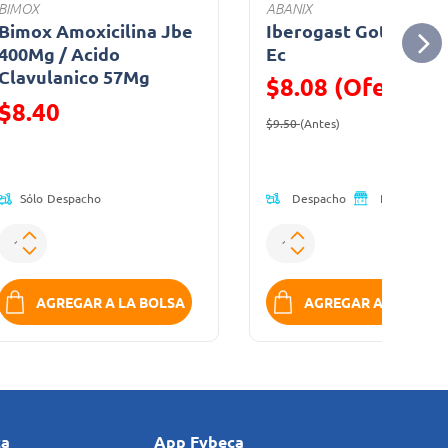
BIMOX
ABANIX
Bimox Amoxicilina Jbe
Iberogast Gotas 20m
400Mg / Acido
Ec
Clavulanico 57Mg
$8.08 (Oferta)
Precio reducido de
$8.40
Precio reducido de
(Oferta)
$9.50
(Antes)
(Oferta)
Despacho
Retiro
Sólo
Despacho
AGREGAR A LA BOLSA
AGREGAR A LA BOLS
ca
App Fybeca