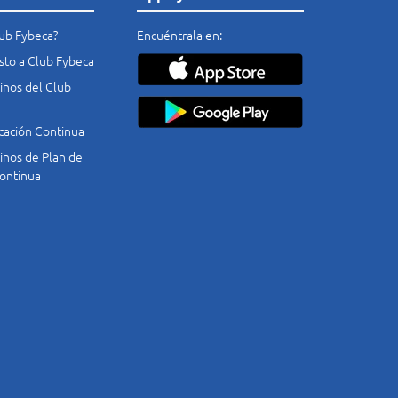
lub Fybeca?
Encuéntrala en:
costo a Club Fybeca
nos del Club
cación Continua
nos de Plan de
ontinua