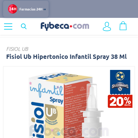
Farmacias 24H
Home
Medicinas
Fisiol
FISIOL UB
Fisiol Ub Hipertonico Infantil Spray 38 Ml