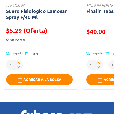
LAMOSAN
FINALÍN FORTE
Suero Fisiologico Lamosan
Finalin Tabs
Spray F/40 Ml
$5.29 (Oferta)
Precio reducid
$40.00
Precio reducido de
(Oferta)
(Oferta)
$5.90
(Antes)
Despacho
Despacho
Retiro
Re
AGREGAR A LA BOLSA
AGREG