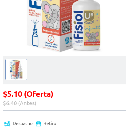
$5.10 (Oferta)
$6.40
(Antes)
Precio reducido de
(Oferta)
Despacho
Retiro