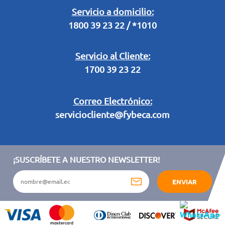
Legal Campaña Produbanco
Servicio a domicilio:
1800 39 23 22 / *1010
Términos y condiciones sorteo partido de fútbol "Tu ídolo"
Servicio al Cliente:
1700 39 23 22
Correo Electrónico:
serviciocliente@fybeca.com
¡SUSCRÍBETE A NUESTRO NEWSLETTER!
ENVIAR