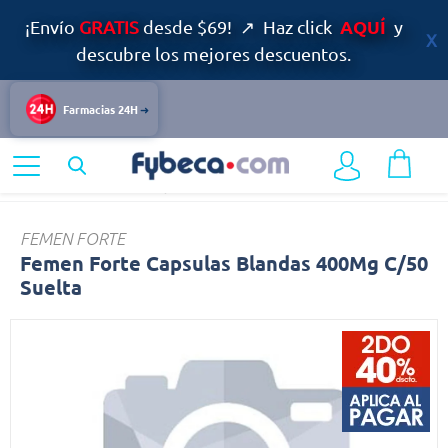
AQUÍ
¡Envío
GRATIS
desde $69! ↗ Haz click
y
descubre los mejores descuentos.
Farmacias 24H
Home
Medicinas
Mujer
Femen
FEMEN FORTE
Femen Forte Capsulas Blandas 400Mg C/50
Suelta