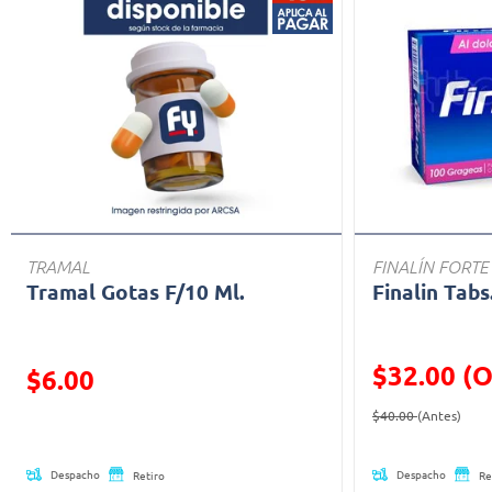
TRAMAL
FINALÍN FORTE
Tramal Gotas F/10 Ml.
Finalin Tabs
$32.00 (O
Precio reducido de
$6.00
Precio reducid
(Ofe
(Oferta)
$40.00
(Antes)
Despacho
Despacho
Retiro
Re