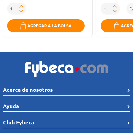
AGREGAR A LA BOLSA
AGREG
Acerca de nosotros
Quiénes Somos
Ayuda
Línea de tiempo
Preguntas frecuentes
Club Fybeca
Comunidad
Cobertura
Distribución