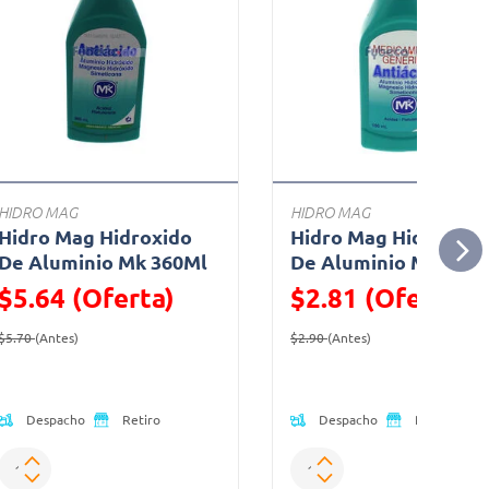
HIDRO MAG
HIDRO MAG
Hidro Mag Hidroxido
Hidro Mag Hidroxido
De Aluminio Mk 360Ml
De Aluminio Mk 150
$5.64 (Oferta)
$2.81 (Oferta)
Precio reducido de
(Oferta)
Precio reducido de
(Oferta)
$5.70
(Antes)
$2.90
(Antes)
Despacho
Despacho
Retiro
Retiro