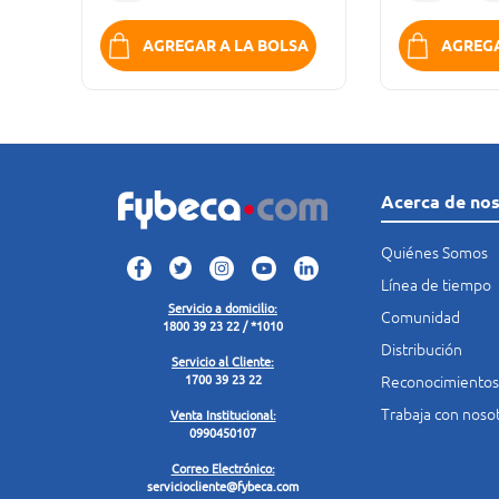
SA
AGREGAR A LA BOLSA
AGREGA
Acerca de no
Quiénes Somos
Línea de tiempo
Servicio a domicilio:
Comunidad
1800 39 23 22 / *1010
Distribución
Servicio al Cliente:
Reconocimientos
1700 39 23 22
Trabaja con noso
Venta Institucional:
0990450107
Correo Electrónico:
serviciocliente@fybeca.com