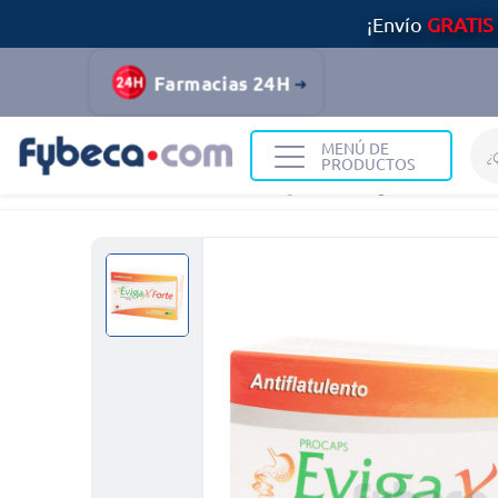
¡Envío
GRATIS
Farmacias 24H
MENÚ DE
PRODUCTOS
Home
Medicinas
Digestivo
Evigax