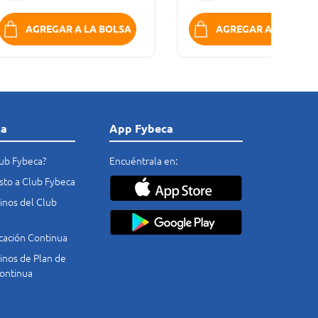
AGREGAR A LA BOLSA
AGREGAR A LA BOLS
ca
App Fybeca
lub Fybeca?
Encuéntrala en:
costo a Club Fybeca
nos del Club
cación Continua
nos de Plan de
ontinua