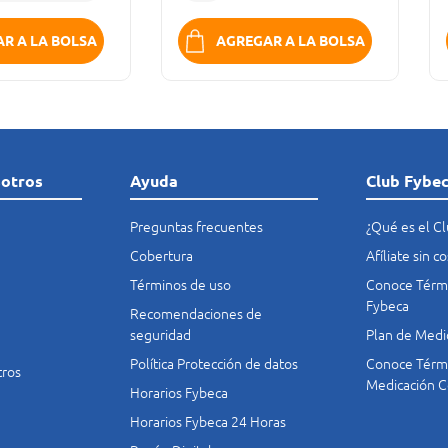
R A LA BOLSA
AGREGAR A LA BOLSA
sotros
Ayuda
Club Fybe
Preguntas frecuentes
¿Qué es el C
Cobertura
Afíliate sin 
Términos de uso
Conoce Térmi
Fybeca
Recomendaciones de
seguridad
Plan de Medi
Política Protección de datos
Conoce Térmi
tros
Medicación C
Horarios Fybeca
Horarios Fybeca 24 Horas