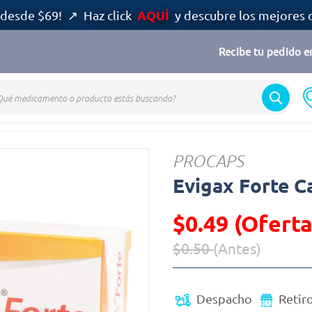
AQUÍ
desde $69! ↗ Haz click
y descubre los mejores 
Recibe tu pedido en
PROCAPS
Evigax Forte C
$0.49 (Oferta
$0.50
(Antes)
Precio reducido de
(Oferta)
Despacho
Retir