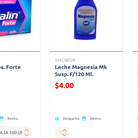
MAGNESIA
bs. Forte
Leche Magnesia Mk
a
Susp. F/120 Ml.
ido de
Precio reducido de
$4.00
(Oferta)
Despacho
Retiro
Retiro