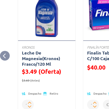
KRONOS
FINALÍN FORTE
Leche De
Finalin Ta
Ml
Magnesia(Kronos)
C/100 Caj
Frasco/120 Ml
Precio reduc
$40.00
$3.49 (Oferta)
(Oferta)
Precio reducido de
(Oferta)
$3.60
(Antes)
Despacho
Despacho
Retiro