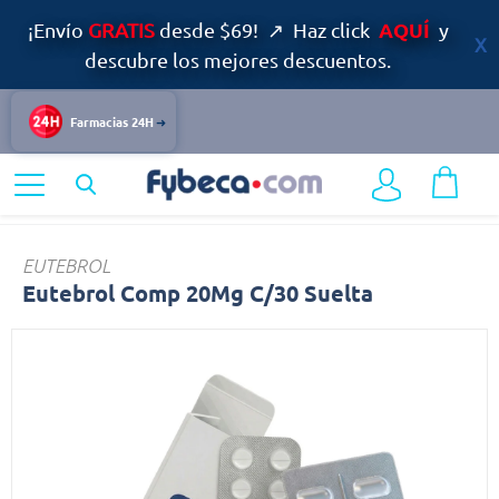
AQUÍ
¡Envío
GRATIS
desde $69! ↗ Haz click
y
descubre los mejores descuentos.
Farmacias 24H
Home
Medicinas
Sistema Nervioso
Eutebrol
EUTEBROL
Eutebrol Comp 20Mg C/30 Suelta