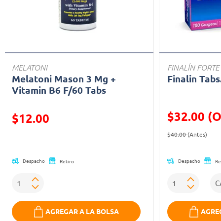
MELATONI
FINALÍN FORTE
Melatoni Mason 3 Mg +
Finalin Tabs
Vitamin B6 F/60 Tabs
$32.00 (O
Precio reducido de
$12.00
Precio reducid
(Ofe
(Oferta)
$40.00
(Antes)
Despacho
Despacho
Retiro
Re
AGREGAR A LA BOLSA
AGREG