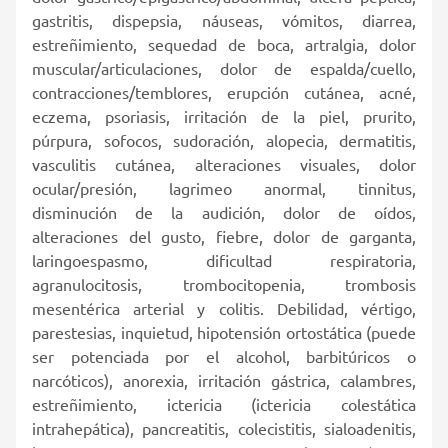
gastritis, dispepsia, náuseas, vómitos, diarrea,
estreñimiento, sequedad de boca, artralgia, dolor
muscular/articulaciones, dolor de espalda/cuello,
contracciones/temblores, erupción cutánea, acné,
eczema, psoriasis, irritación de la piel, prurito,
púrpura, sofocos, sudoración, alopecia, dermatitis,
vasculitis cutánea, alteraciones visuales, dolor
ocular/presión, lagrimeo anormal, tinnitus,
disminución de la audición, dolor de oídos,
alteraciones del gusto, fiebre, dolor de garganta,
laringoespasmo, dificultad respiratoria,
agranulocitosis, trombocitopenia, trombosis
mesentérica arterial y colitis. Debilidad, vértigo,
parestesias, inquietud, hipotensión ortostática (puede
ser potenciada por el alcohol, barbitúricos o
narcóticos), anorexia, irritación gástrica, calambres,
estreñimiento, ictericia (ictericia colestática
intrahepática), pancreatitis, colecistitis, sialoadenitis,