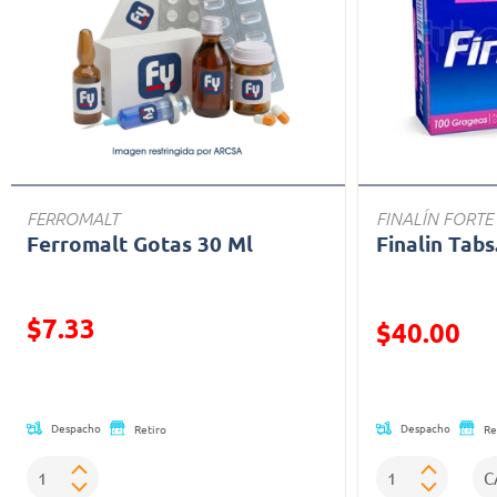
FERROMALT
FINALÍN FORTE
Ferromalt Gotas 30 Ml
Finalin Tabs
$7.33
Precio reducid
$40.00
Precio reducido de
(Oferta)
Despacho
Despacho
Retiro
Re