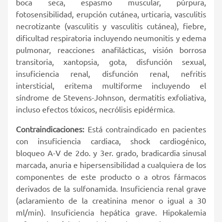
boca seca, espasmo muscular, púrpura,
fotosensibilidad, erupción cutánea, urticaria, vasculitis
necrotizante (vasculitis y vasculitis cutánea), fiebre,
dificultad respiratoria incluyendo neumonitis y edema
pulmonar, reacciones anafilácticas, visión borrosa
transitoria, xantopsia, gota, disfunción sexual,
insuficiencia renal, disfunción renal, nefritis
intersticial, eritema multiforme incluyendo el
síndrome de Stevens-Johnson, dermatitis exfoliativa,
incluso efectos tóxicos, necrólisis epidérmica.
Contraindicaciones:
Está contraindicado en pacientes
con insuficiencia cardiaca, shock cardiogénico,
bloqueo A-V de 2do. y 3er. grado, bradicardia sinusal
marcada, anuria e hipersensibilidad a cualquiera de los
componentes de este producto o a otros fármacos
derivados de la sulfonamida. Insuficiencia renal grave
(aclaramiento de la creatinina menor o igual a 30
ml/min). Insuficiencia hepática grave. Hipokalemia