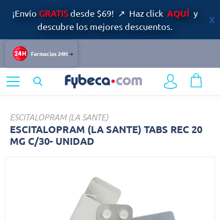
AQUÍ
¡Envío
GRATIS
desde $69! ↗ Haz click
y
descubre los mejores descuentos.
Farmacias 24H
Home
Medicinas
Dolor y Fiebre
ESCITALOPRAM
ESCITALOPRAM (LA SANTE)
ESCITALOPRAM (LA SANTE) TABS REC 20
MG C/30- UNIDAD