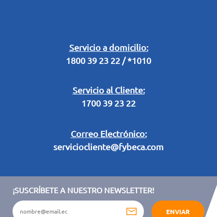
Horarios Fybeca 24 Horas
Buzón Digital
Retiro en Tienda
Legal Campaña Produbanco
Servicio a domicilio:
1800 39 23 22 / *1010
Términos y condiciones sorteo partido de fútbol "Tu ídolo"
Servicio al Cliente:
1700 39 23 22
Correo Electrónico:
serviciocliente@fybeca.com
¡SUSCRÍBETE A NUESTRO NEWSLETTER!
ENVIAR