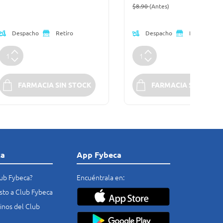
Precio reducido de
(Oferta)
$8.90
(Antes)
Despacho
Despacho
Retiro
Retiro
FARMACIA SIN STOCK
FARMACIA SIN STOC
ca
App Fybeca
lub Fybeca?
Encuéntrala en:
costo a Club Fybeca
nos del Club