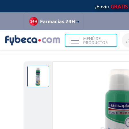
¡Envío
GRATIS
Farmacias 24H
MENÚ DE
PRODUCTOS
Home
Medicinas
Primeros auxilios
Desodorant