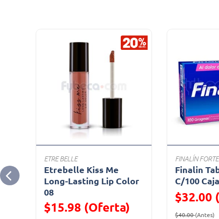
ETRE BELLE
FINALÍN FORTE
s
Etrebelle Kiss Me
Finalin Ta
0
Long-Lasting Lip Color
C/100 Caj
08
$32.00 
$15.98 (Oferta)
Precio reduc
(
$40.00
(Antes)