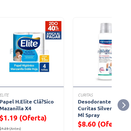
ELITE
CURITAS
Papel H.Elite Clã?Sico
Desodorante De Pie
Mazanilla X4
Curitas Silver Act 15
Ml Spray
$1.19 (Oferta)
$8.60 (Oferta)
Precio reducido de
(Oferta)
$1.23
(Antes)