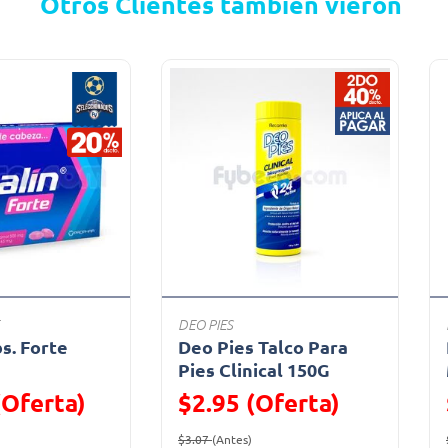
Otros Clientes también vieron
DEO PIES
bs. Forte
Deo Pies Talco Para
a
Pies Clinical 150G
(Oferta)
$2.95 (Oferta)
ido de
Oferta)
Precio reducido de
(Oferta)
$3.07
(Antes)