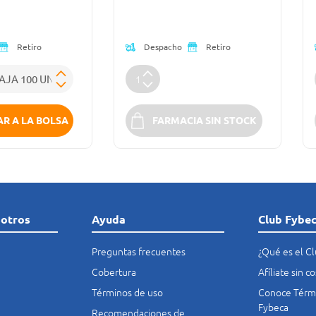
Despacho
Retiro
Retiro
R A LA BOLSA
FARMACIA SIN STOCK
sotros
Ayuda
Club Fybe
Preguntas frecuentes
¿Qué es el C
Cobertura
Afíliate sin 
Términos de uso
Conoce Térmi
Fybeca
Recomendaciones de