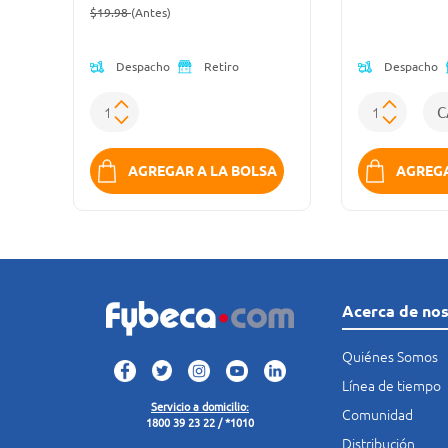
Precio reducido de
(Oferta)
$19.98
(Antes)
Despacho
Despacho
Retiro
K
AGREGAR A LA BOLSA
AGREGA
Acerca de no
Quiénes Somos
Línea de tiempo
Servicio a domicilio:
Comunidad
1800 39 23 22 / *1010
Distribución