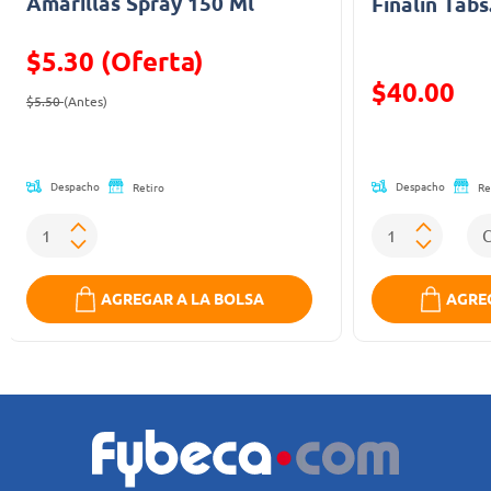
Amarillas Spray 150 Ml
Finalin Tabs
$5.30 (Oferta)
Precio reducid
$40.00
Precio reducido de
(Oferta)
$5.50
(Antes)
(Oferta)
Despacho
Despacho
Retiro
Re
AGREGAR A LA BOLSA
AGREG