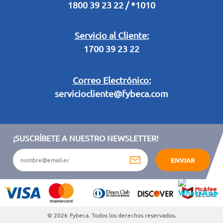
1800 39 23 22 / *1010
Términos y condiciones sorteo partido de fútbol "Tu ídolo"
Servicio al Cliente:
1700 39 23 22
Correo Electrónico:
serviciocliente@fybeca.com
¡SUSCRÍBETE A NUESTRO NEWSLETTER!
ENVIAR
© 2026
Fybeca. Todos los derechos reservados.