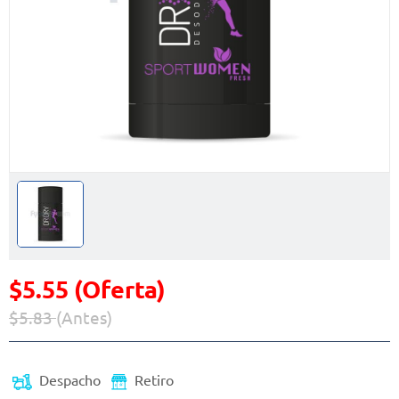
$5.55 (Oferta)
$5.83
(Antes)
Precio reducido de
(Oferta)
Despacho
Retiro