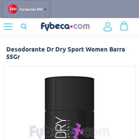
Farmacias 24H
Home
Cuidado Personal
Desodorantes
Mujer
Desodorante
Desodorante Dr Dry Sport Women Barra
55Gr