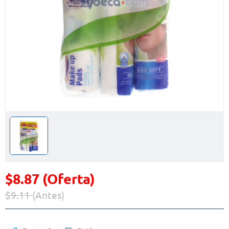
$8.87 (Oferta)
$9.11
(Antes)
Precio reducido de
(Oferta)