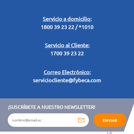
Retiro en Tienda
Legal Campaña Produbanco
Servicio a domicilio:
1800 39 23 22 / *1010
Términos y condiciones sorteo partido de fútbol "Tu ídolo"
Servicio al Cliente:
1700 39 23 22
Correo Electrónico:
serviciocliente@fybeca.com
¡SUSCRÍBETE A NUESTRO NEWSLETTER!
ENVIAR