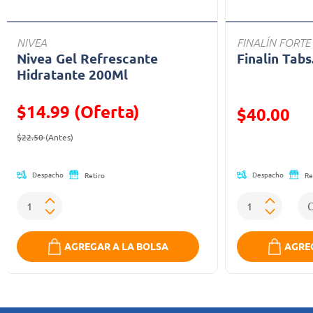
NIVEA
FINALÍN FORTE
Nivea Gel Refrescante
Finalin Tabs
Hidratante 200Ml
$14.99 (Oferta)
Precio reducid
$40.00
Precio reducido de
(Oferta)
(Oferta)
$22.50
(Antes)
Despacho
Despacho
Retiro
Re
AGREGAR A LA BOLSA
AGREG