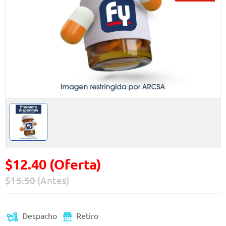
$12.40 (Oferta)
$15.50
(Antes)
Precio reducido de
(Oferta)
Despacho
Retiro