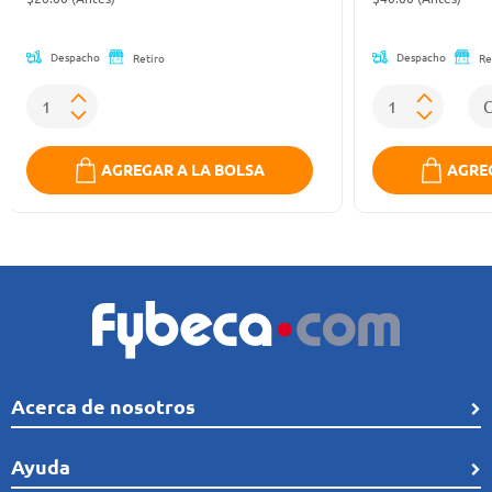
Despacho
Despacho
Retiro
Re
AGREGAR A LA BOLSA
AGREG
Acerca de nosotros
Quiénes Somos
Ayuda