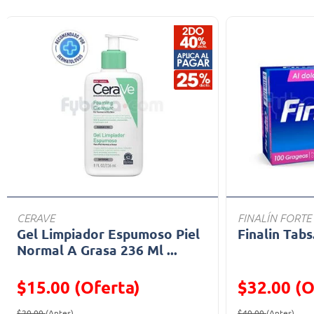
CERAVE
FINALÍN FORTE
Gel Limpiador Espumoso Piel
Finalin Tabs
Normal A Grasa 236 Ml ...
$15.00 (Oferta)
$32.00 (O
Precio reducido de
(Oferta)
Precio reducid
(Ofe
$20.00
(Antes)
$40.00
(Antes)