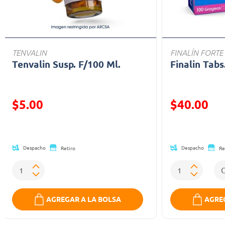
TENVALIN
FINALÍN FORTE
Tenvalin Susp. F/100 Ml.
Finalin Tabs
Precio reducido de
Precio reducid
$5.00
$40.00
(Oferta)
(Oferta)
Despacho
Despacho
Retiro
Re
AGREGAR A LA BOLSA
AGREG