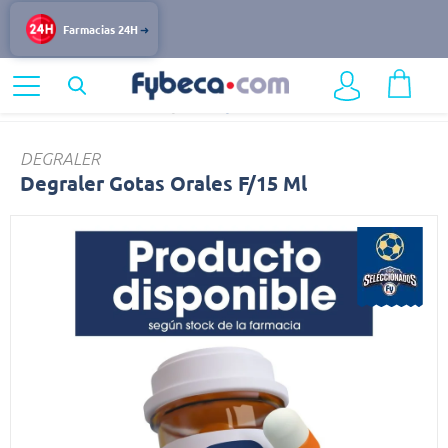
Farmacias 24H
Home
Medicinas
Alergias
Degraler
DEGRALER
Degraler Gotas Orales F/15 Ml