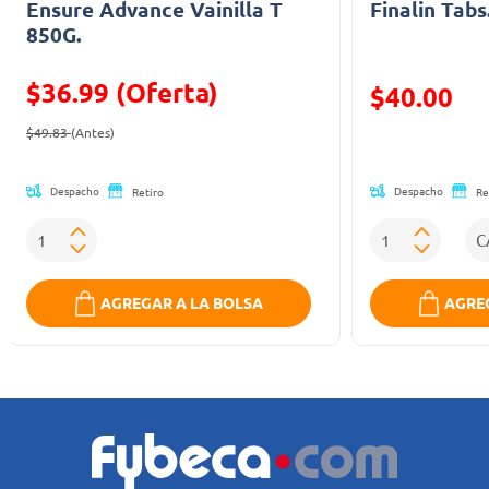
Ensure Advance Vainilla T
Finalin Tabs
850G.
$36.99 (Oferta)
Precio reducid
$40.00
Precio reducido de
(Oferta)
(Oferta)
$49.83
(Antes)
Despacho
Despacho
Retiro
Re
AGREGAR A LA BOLSA
AGREG