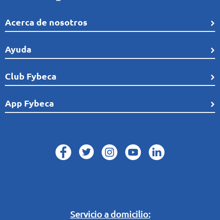
Acerca de nosotros
Quiénes Somos
Ayuda
Línea de tiempo
Preguntas frecuentes
Club Fybeca
Comunidad
Cobertura
Distribución
¿Qué es el Club Fybeca?
App Fybeca
Términos de uso
Reconocimientos
Afíliate sin costo a Club Fybeca
Recomendaciones de seguridad
Trabaja con nosotros
Encuéntrala en:
Conoce Términos del Club Fybeca
Política Protección de datos
Plan de Medicación Continua
Horarios Fybeca
Conoce Términos de Plan de Medicación Continua
Horarios Fybeca 24 Horas
Buzón Digital
Retiro en Tienda
Legal Campaña Produbanco
Servicio a domicilio: