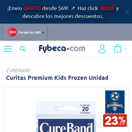
AQUÍ
¡Envío
GRATIS
desde $69! ↗ Haz click
y
descubre los mejores descuentos.
Farmacias 24H
Home
Medicinas
Primeros auxilios
Curitas
CUREBAND
Curitas Premium Kids Frozen Unidad