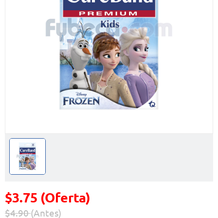
$3.75 (Oferta)
$4.90
(Antes)
Precio reducido de
(Oferta)