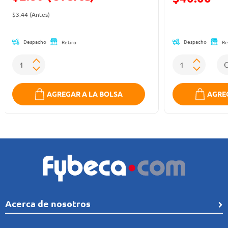
Precio reducido de
(Oferta)
(Oferta)
$3.44
(Antes)
Despacho
Despacho
Retiro
Re
AGREGAR A LA BOLSA
AGREG
Acerca de nosotros
Quiénes Somos