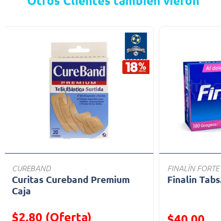
Otros Clientes también vieron
CUREBAND
FINALÍN FORTE
Curitas Cureband Premium
Finalin Tabs
Caja
$2.80 (Oferta)
Precio reducid
$40.00