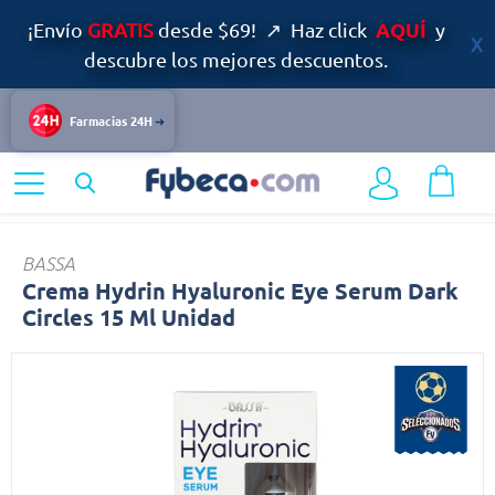
AQUÍ
¡Envío
GRATIS
desde $69! ↗ Haz click
y
descubre los mejores descuentos.
Farmacias 24H
Home
Belleza
Cuidado del Rostro
Crema
BASSA
Crema Hydrin Hyaluronic Eye Serum Dark
Circles 15 Ml Unidad