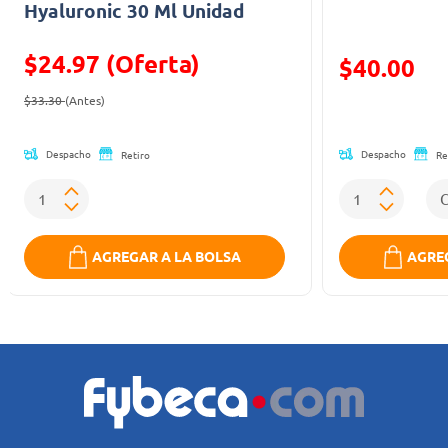
Hyaluronic 30 Ml Unidad
$24.97 (Oferta)
Precio reducid
$40.00
Precio reducido de
(Oferta)
(Oferta)
$33.30
(Antes)
Despacho
Despacho
Retiro
Re
AGREGAR A LA BOLSA
AGREG