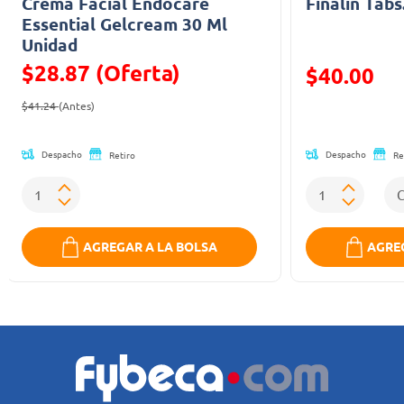
Crema Facial Endocare
Finalin Tabs
Essential Gelcream 30 Ml
Unidad
$28.87 (Oferta)
Precio reducid
$40.00
Precio reducido de
(Oferta)
(Oferta)
$41.24
(Antes)
Despacho
Despacho
Retiro
Re
AGREGAR A LA BOLSA
AGREG