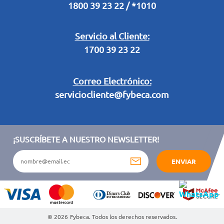
1800 39 23 22 / *1010
Términos y condiciones sorteo partido de fútbol "Tu ídolo"
Servicio al Cliente:
1700 39 23 22
Correo Electrónico:
serviciocliente@fybeca.com
¡SUSCRÍBETE A NUESTRO NEWSLETTER!
ENVIAR
© 2026
Fybeca. Todos los derechos reservados.