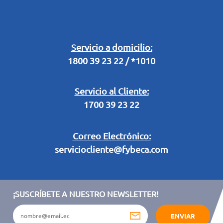
Buzón Digital
Retiro en Tienda
Legal Campaña Produbanco
Servicio a domicilio:
1800 39 23 22 / *1010
Términos y condiciones sorteo partido de fútbol "Tu ídolo"
Servicio al Cliente:
1700 39 23 22
Correo Electrónico:
serviciocliente@fybeca.com
¡SUSCRÍBETE A NUESTRO NEWSLETTER!
ENVIAR