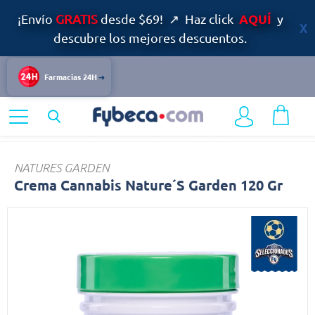
AQUÍ
¡Envío
GRATIS
desde $69! ↗ Haz click
y
descubre los mejores descuentos.
Farmacias 24H
Home
Nutrición y Vitaminas
Suplementos y Complementos
Crema
NATURES GARDEN
Crema Cannabis Nature´S Garden 120 Gr