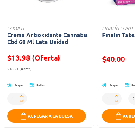
FAKULTI
FINALÍN FORTE
Crema Antioxidante Cannabis
Finalin Tabs
Cbd 60 Ml Lata Unidad
$13.98 (Oferta)
Precio reducid
$40.00
Precio reducido de
(Oferta)
(Oferta)
$18.21
(Antes)
Despacho
Despacho
Retiro
Re
AGREGAR A LA BOLSA
AGREG