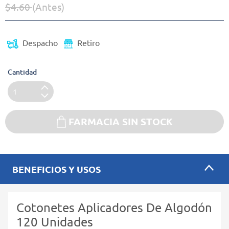
$4.60
(Antes)
Precio reducido de
(Oferta)
Despacho
Retiro
Cantidad
FARMACIA SIN STOCK
BENEFICIOS Y USOS
Cotonetes Aplicadores De Algodón
120 Unidades