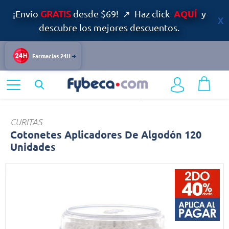
AQUÍ
¡Envío
GRATIS
desde $69! ↗ Haz click
y
descubre los mejores descuentos.
Farmacias 24H
Home
Cuidado Personal
Productos de Higiene
Cotonetes
CURITAS
Cotonetes Aplicadores De Algodón 120
Unidades