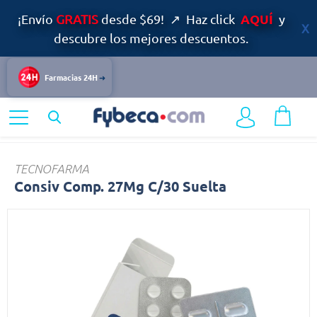
AQUÍ
¡Envío
GRATIS
desde $69! ↗ Haz click
y
descubre los mejores descuentos.
Farmacias 24H
Home
Medicinas
Sistema Nervioso
Consiv
TECNOFARMA
Consiv Comp. 27Mg C/30 Suelta