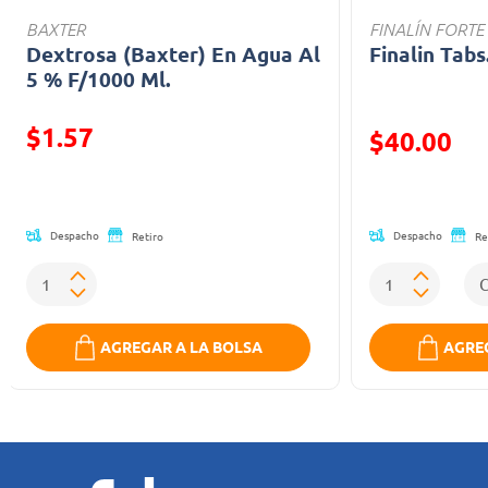
BAXTER
FINALÍN FORTE
Dextrosa (Baxter) En Agua Al
Finalin Tabs
5 % F/1000 Ml.
$1.57
Precio reducid
$40.00
Precio reducido de
(Oferta)
Despacho
Despacho
Retiro
Re
AGREGAR A LA BOLSA
AGREG