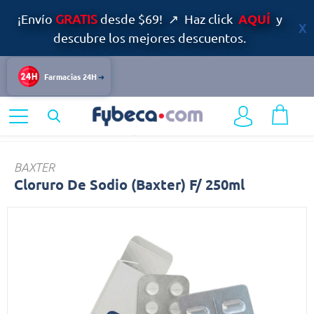
AQUÍ
¡Envío
GRATIS
desde $69! ↗ Haz click
y
descubre los mejores descuentos.
Farmacias 24H
Home
Medicinas
Huesos y Articulaciones
Cloruro
BAXTER
Cloruro De Sodio (Baxter) F/ 250ml