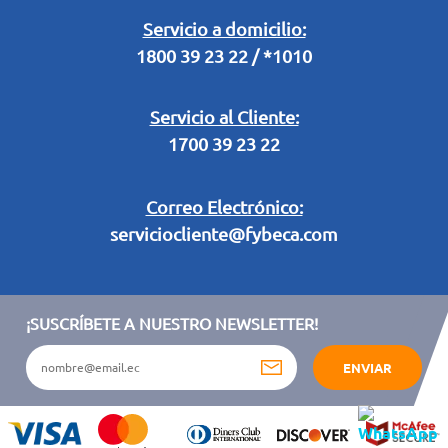
Legal Campaña Produbanco
Servicio a domicilio:
1800 39 23 22 / *1010
Términos y condiciones sorteo partido de fútbol "Tu ídolo"
Servicio al Cliente:
1700 39 23 22
Correo Electrónico:
serviciocliente@fybeca.com
¡SUSCRÍBETE A NUESTRO NEWSLETTER!
ENVIAR