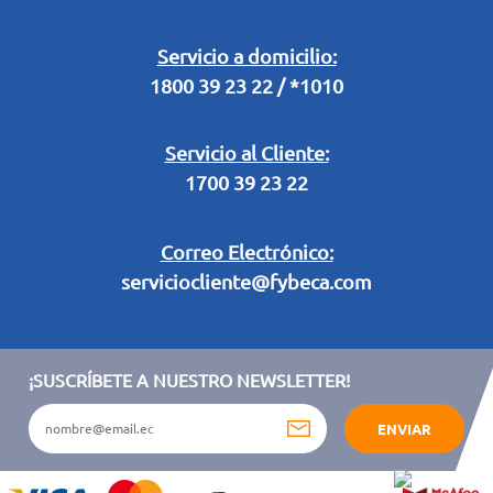
Retiro en Tienda
Legal Campaña Produbanco
Servicio a domicilio:
1800 39 23 22 / *1010
Términos y condiciones sorteo partido de fútbol "Tu ídolo"
Servicio al Cliente:
1700 39 23 22
Correo Electrónico:
serviciocliente@fybeca.com
¡SUSCRÍBETE A NUESTRO NEWSLETTER!
ENVIAR