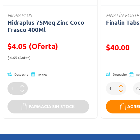
HIDRAPLUS
FINALÍN FORTE
Hidraplus 75Meq Zinc Coco
Finalin Tabs
Frasco 400Ml
$4.05 (Oferta)
Precio reducid
$40.00
Precio reducido de
(Oferta)
(Oferta)
$4.65
(Antes)
Despacho
Despacho
Retiro
Re
FARMACIA SIN STOCK
AGREG