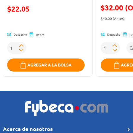
$32.00 (O
Precio reducido de
$22.05
Precio reducid
(Ofe
(Oferta)
$40.00
(Antes)
Despacho
Despacho
Retiro
Re
AGREGAR A LA BOLSA
AGREG
Acerca de nosotros