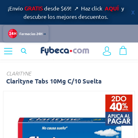
AQUÍ
¡Envío
GRATIS
desde $69! ↗ Haz click
y
descubre los mejores descuentos.
Farmacias 24H
Home
Medicinas
Alergias
Clarityne
CLARITYNE
Clarityne Tabs 10Mg C/10 Suelta