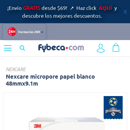
AQUÍ
¡Envío
GRATIS
desde $69! ↗ Haz click
y
descubre los mejores descuentos.
Farmacias 24H
Home
Medicinas
Primeros auxilios
Nexcare
NEXCARE
Nexcare micropore papel blanco
48mmx9.1m