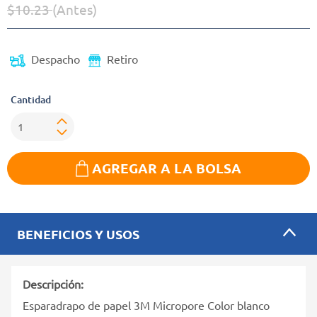
$10.23
(Antes)
Precio reducido de
(Oferta)
Despacho
Retiro
Cantidad
AGREGAR A LA BOLSA
BENEFICIOS Y USOS
Descripción:
Esparadrapo de papel 3M Micropore Color blanco