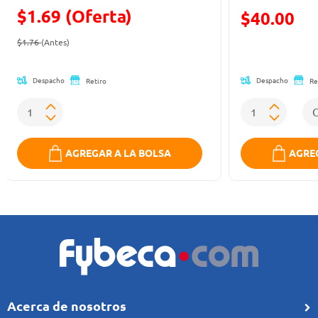
$1.69 (Oferta)
Precio reducid
$40.00
Precio reducido de
(Oferta)
(Oferta)
$1.76
(Antes)
Despacho
Despacho
Retiro
Re
AGREGAR A LA BOLSA
AGREG
Acerca de nosotros