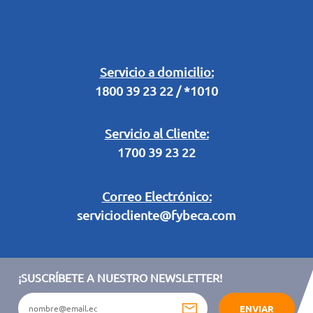
Horarios Fybeca 24 Horas
Buzón Digital
Retiro en Tienda
Legal Campaña Produbanco
Servicio a domicilio:
1800 39 23 22 / *1010
Términos y condiciones sorteo partido de fútbol "Tu ídolo"
Servicio al Cliente:
1700 39 23 22
Correo Electrónico:
serviciocliente@fybeca.com
¡SUSCRÍBETE A NUESTRO NEWSLETTER!
ENVIAR