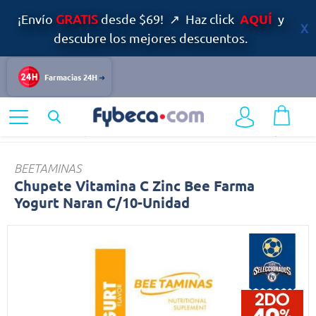
AQUÍ
¡Envío
GRATIS
desde $69! ↗ Haz click
y
descubre los mejores descuentos.
Farmacias 24H
Home
Infantil y Maternidad
Multivitamínicos infantiles
Chupete
BEETAMINAS
Chupete Vitamina C Zinc Bee Farma
Yogurt Naran C/10-Unidad