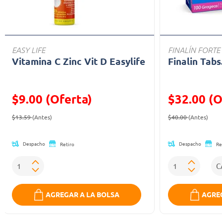
EASY LIFE
FINALÍN FORTE
Vitamina C Zinc Vit D Easylife
Finalin Tabs
$9.00 (Oferta)
$32.00 (O
Precio reducido de
(Oferta)
Precio reducid
(Ofe
$13.59
(Antes)
$40.00
(Antes)
Despacho
Despacho
Retiro
Re
AGREGAR A LA BOLSA
AGREG