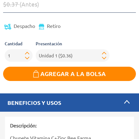
$0.37
(Antes)
Precio reducido de
(Oferta)
Despacho
Retiro
Cantidad
Presentación
AGREGAR A LA BOLSA
BENEFICIOS Y USOS
Descripción:
Chupete Vitamina C+Zinc Bee Farma.