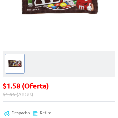
$1.58 (Oferta)
$1.95
(Antes)
Precio reducido de
(Oferta)
Despacho
Retiro