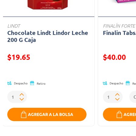
LINDT
FINALÍN FORTE
Chocolate Lindt Lindor Leche
Finalin Tabs
200 G Caja
Precio reducido de
Precio reducid
$19.65
$40.00
(Oferta)
(Oferta)
Despacho
Despacho
Retiro
Re
AGREGAR A LA BOLSA
AGREG