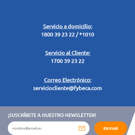
Buzón Digital
Retiro en Tienda
Legal Campaña Produbanco
Servicio a domicilio:
1800 39 23 22 / *1010
Términos y condiciones sorteo partido de fútbol "Tu ídolo"
Servicio al Cliente:
1700 39 23 22
Correo Electrónico:
serviciocliente@fybeca.com
¡SUSCRÍBETE A NUESTRO NEWSLETTER!
ENVIAR