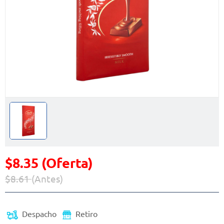
$8.35 (Oferta)
$8.61
(Antes)
Precio reducido de
(Oferta)
Despacho
Retiro