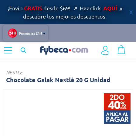
AQUÍ
¡Envío
GRATIS
desde $69! ↗ Haz click
y
descubre los mejores descuentos.
Farmacias 24H
Home
Alimentos y Bebidas
Dulces
Chocolate
NESTLE
Chocolate Galak Nestlé 20 G Unidad