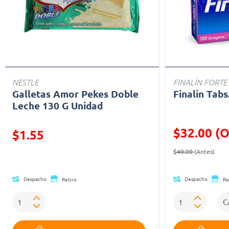
NESTLE
FINALÍN FORTE
Galletas Amor Pekes Doble
Finalin Tabs
Leche 130 G Unidad
$32.00 (O
Precio reducido de
$1.55
Precio reducid
(Ofe
(Oferta)
$40.00
(Antes)
Despacho
Despacho
Retiro
Re