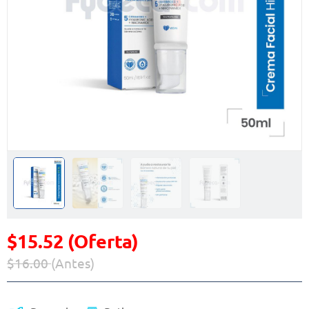
$15.52 (Oferta)
$16.00
(Antes)
Precio reducido de
(Oferta)