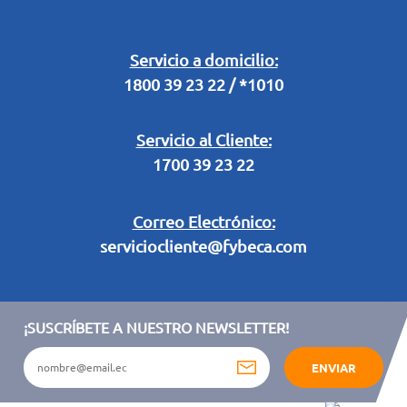
Buzón Digital
Retiro en Tienda
Legal Campaña Produbanco
Servicio a domicilio:
1800 39 23 22 / *1010
Términos y condiciones sorteo partido de fútbol "Tu ídolo"
Servicio al Cliente:
1700 39 23 22
Correo Electrónico:
serviciocliente@fybeca.com
¡SUSCRÍBETE A NUESTRO NEWSLETTER!
ENVIAR