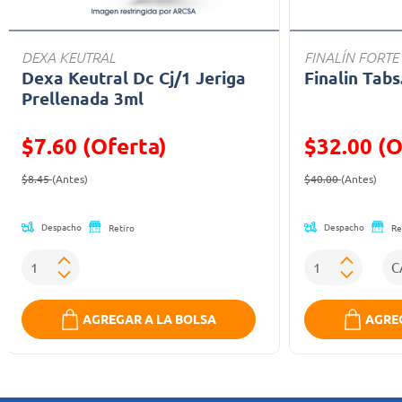
DEXA KEUTRAL
FINALÍN FORTE
Dexa Keutral Dc Cj/1 Jeriga
Finalin Tabs
Prellenada 3ml
$7.60 (Oferta)
$32.00 (O
Precio reducido de
(Oferta)
Precio reducid
(Ofe
$8.45
(Antes)
$40.00
(Antes)
Despacho
Despacho
Retiro
Re
AGREGAR A LA BOLSA
AGREG