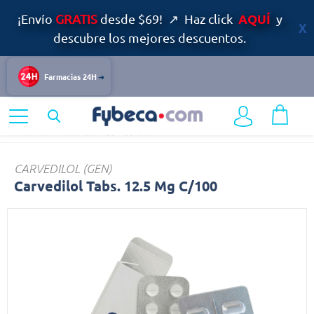
AQUÍ
¡Envío
GRATIS
desde $69! ↗ Haz click
y
descubre los mejores descuentos.
Farmacias 24H
Home
Medicinas
Carvedilol
CARVEDILOL (GEN)
Carvedilol Tabs. 12.5 Mg C/100