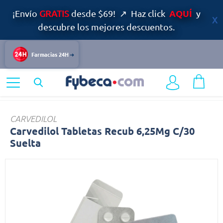
AQUÍ
¡Envío
GRATIS
desde $69! ↗ Haz click
y
descubre los mejores descuentos.
Farmacias 24H
Home
Bienestar
Corazón
Carvedilol
CARVEDILOL
Carvedilol Tabletas Recub 6,25Mg C/30
Suelta