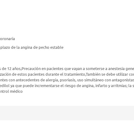
coronaria
 plazo de la angina de pecho estable
 de 12 años,Precaución en pacientes que vayan a someterse a anestesia genera
rización de estos pacientes durante el tratamiento,También se debe utilizar co
ntes con antecedentes de alergia, psoriasis, uso simultáneo con antagonista
edilol ya que puede incrementarse el riesgo de angina, infarto y arritmias; l
ontrol médico