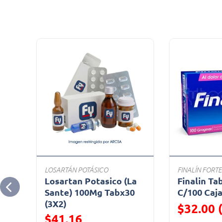
LOSARTÁN POTÁSICO
FINALÍN FORTE
e)
Losartan Potasico (La
Finalin Ta
g
Sante) 100Mg Tabx30
C/100 Caj
(3X2)
$32.00 
$41.16