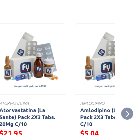
ATORVASTATINA
AMLODIPINO
Atorvastatina (La
Amlodipino (La Sante
Sante) Pack 2X3 Tabs.
Pack 2X3 Tabs. 10 Mg
20Mg C/10
C/10
$21.95
$5.04