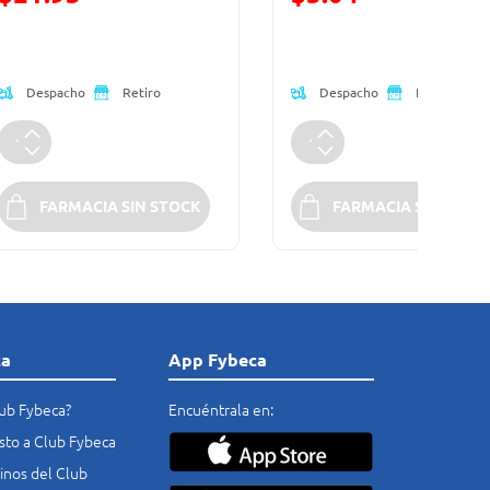
Precio reducido de
Precio reducido de
Despacho
Despacho
Retiro
Retiro
FARMACIA SIN STOCK
FARMACIA SIN STOC
ca
App Fybeca
lub Fybeca?
Encuéntrala en:
costo a Club Fybeca
nos del Club