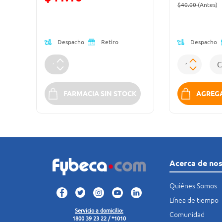
Precio reduc
(
$40.00
(Antes)
Precio reducido de
Despacho
Despacho
Retiro
K
FARMACIA SIN STOCK
AGREGA
Acerca de no
Quiénes Somos
Línea de tiempo
Servicio a domicilio:
Comunidad
1800 39 23 22 / *1010