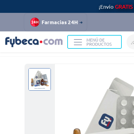
¡Envío
GRATIS
Farmacias 24H
MENÚ DE
PRODUCTOS
Home
Bienestar
Corazón
Carvedilol