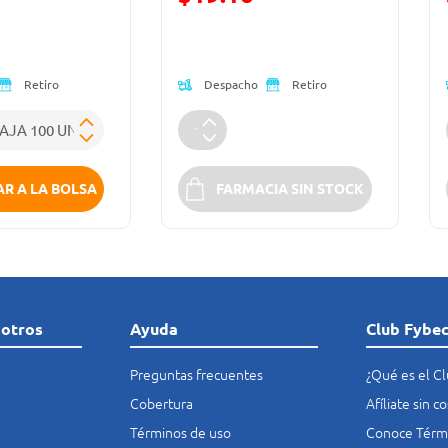
ido de
Oferta)
Precio reducido de
Despacho
Retiro
Retiro
R A LA BOLSA
FARMACIA SIN STOCK
sotros
Ayuda
Club Fybe
Preguntas frecuentes
¿Qué es el C
Cobertura
Afíliate sin 
Términos de uso
Conoce Térmi