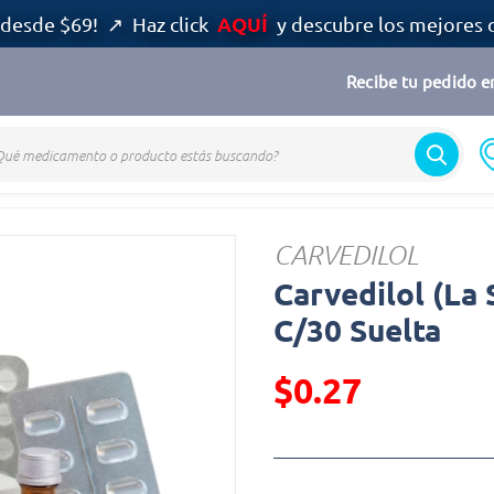
AQUÍ
desde $69! ↗ Haz click
y descubre los mejores 
Recibe tu pedido en
CARVEDILOL
Carvedilol (La
C/30 Suelta
$0.27
Precio reducido de