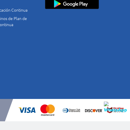
cación Continua
nos de Plan de
ontinua