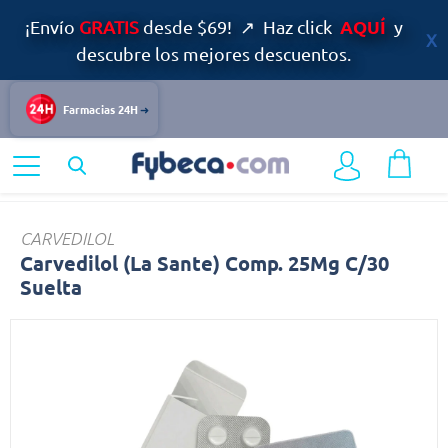
AQUÍ
¡Envío
GRATIS
desde $69! ↗ Haz click
y
descubre los mejores descuentos.
Farmacias 24H
Home
Bienestar
Corazón
Carvedilol
CARVEDILOL
Carvedilol (La Sante) Comp. 25Mg C/30
Suelta