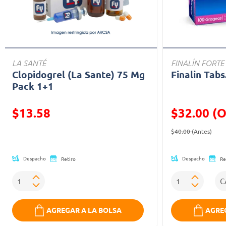
LA SANTÉ
FINALÍN FORTE
Clopidogrel (La Sante) 75 Mg
Finalin Tabs
Pack 1+1
$13.58
$32.00 (O
Precio reducido de
Precio reducid
(Ofe
$40.00
(Antes)
Despacho
Despacho
Retiro
Re
AGREGAR A LA BOLSA
AGREG