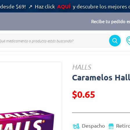
AQUÍ
desde $69! ↗ Haz click
y descubre los mejores 
Recibe tu pedido en
HALLS
Caramelos Hall
$0.65
Precio reducido de
(Oferta)
Despacho
Retir