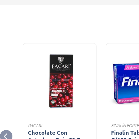
PACARI
FINALÍN FORTE
45
Chocolate Con
Finalin Ta