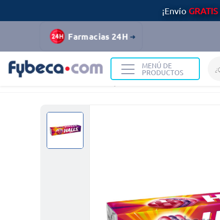
¡Envío
GRATIS
Farmacias 24H
MENÚ DE
PRODUCTOS
Home
Alimentos y Bebidas
Dulces
Caramelos