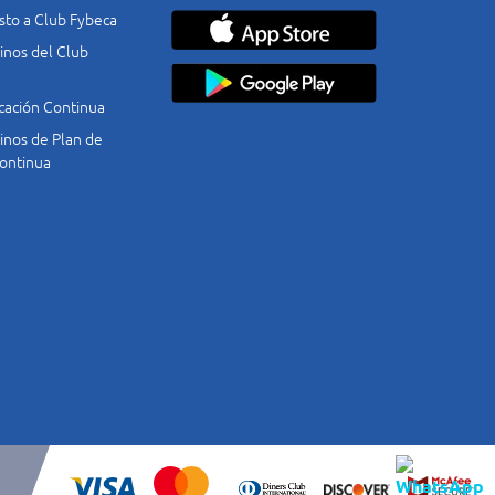
costo a Club Fybeca
nos del Club
cación Continua
nos de Plan de
ontinua