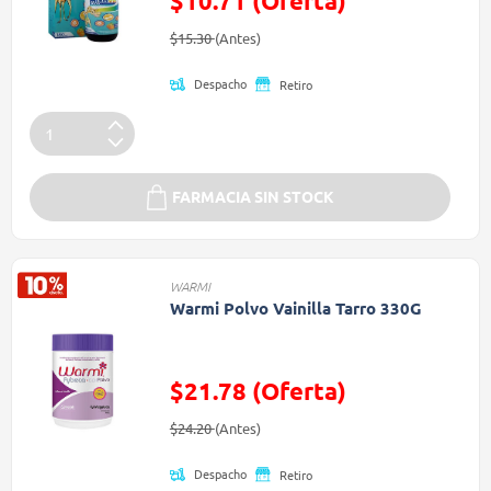
$10.71 (Oferta)
Precio reducido de
(Oferta)
$15.30
(Antes)
Despacho
Retiro
FARMACIA SIN STOCK
WARMI
Warmi Polvo Vainilla Tarro 330G
$21.78 (Oferta)
Precio reducido de
(Oferta)
$24.20
(Antes)
Despacho
Retiro