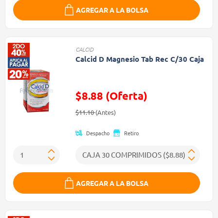
AGREGAR A LA BOLSA
CALCID
Calcid D Magnesio Tab Rec C/30 Caja
$8.88 (Oferta)
Precio reducido de
(Oferta)
$11.10
(Antes)
Despacho
Retiro
AGREGAR A LA BOLSA