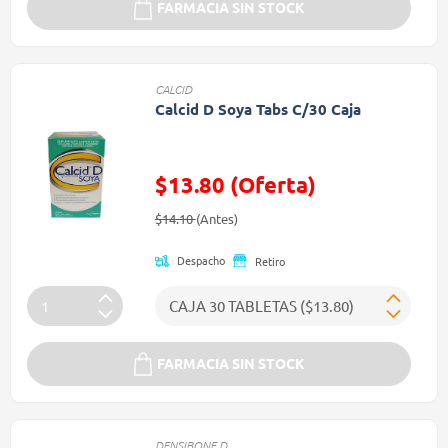
FARMACIA SIN STOCK
CALCID
Calcid D Soya Tabs C/30 Caja
$13.80 (Oferta)
Precio reducido de
(Oferta)
$14.10
(Antes)
Despacho
Retiro
FARMACIA SIN STOCK
DENSIBONE D