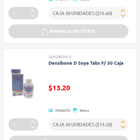
FARMACIA SIN STOCK
DENSIBONE D
Densibone D Soya Tabs F/ 30 Caja
Precio reducido de
$13.20
(Oferta)
Despacho
Retiro