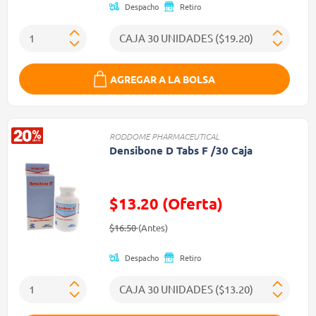
Despacho
Retiro
AGREGAR A LA BOLSA
RODDOME PHARMACEUTICAL
Densibone D Tabs F /30 Caja
$13.20 (Oferta)
Precio reducido de
(Oferta)
$16.50
(Antes)
Despacho
Retiro