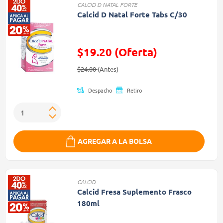
CALCID D NATAL FORTE
Calcid D Natal Forte Tabs C/30
$19.20 (Oferta)
Precio reducido de
(Oferta)
$24.00
(Antes)
Despacho
Retiro
AGREGAR A LA BOLSA
CALCID
Calcid Fresa Suplemento Frasco
180ml