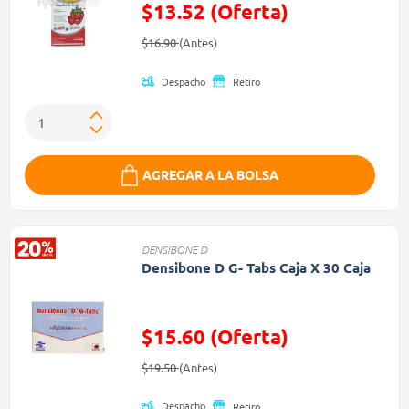
$13.52 (Oferta)
Precio reducido de
(Oferta)
$16.90
(Antes)
Despacho
Retiro
AGREGAR A LA BOLSA
DENSIBONE D
Densibone D G- Tabs Caja X 30 Caja
$15.60 (Oferta)
Precio reducido de
(Oferta)
$19.50
(Antes)
Despacho
Retiro