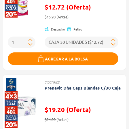
$12.72 (Oferta)
Precio reducido de
(Oferta)
$15.90
(Antes)
Despacho
Retiro
AGREGAR A LA BOLSA
SIEGFRIED
Prenavit Dha Caps Blandas C/30 Caja
$19.20 (Oferta)
Precio reducido de
(Oferta)
$24.00
(Antes)