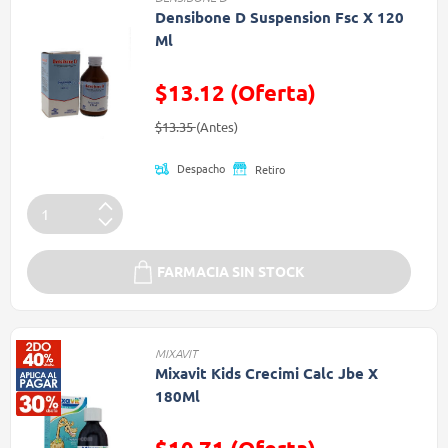
Densibone D Suspension Fsc X 120
Ml
$13.12 (Oferta)
Precio reducido de
(Oferta)
$13.35
(Antes)
Despacho
Retiro
FARMACIA SIN STOCK
MIXAVIT
Mixavit Kids Crecimi Calc Jbe X
180Ml