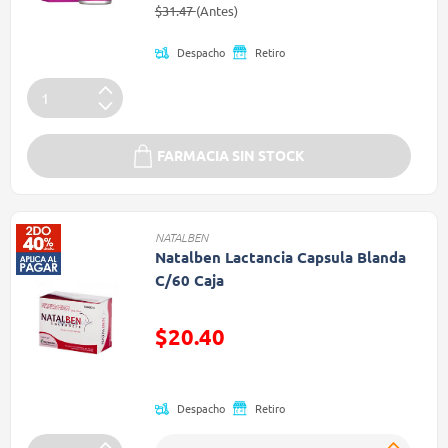
Precio reducido de
(Oferta)
$31.47
(Antes)
Despacho
Retiro
FARMACIA SIN STOCK
NATALBEN
Natalben Lactancia Capsula Blanda
C/60 Caja
Precio reducido de
$20.40
(Oferta)
Despacho
Retiro