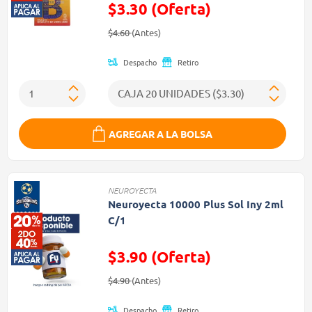
$3.30 (Oferta)
Precio reducido de
(Oferta)
$4.60
(Antes)
Despacho
Retiro
AGREGAR A LA BOLSA
NEUROYECTA
Neuroyecta 10000 Plus Sol Iny 2ml
C/1
$3.90 (Oferta)
Precio reducido de
(Oferta)
$4.90
(Antes)
Despacho
Retiro