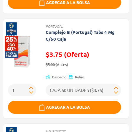
AGREGAR A LA BOLSA
PORTUGAL
Complejo B (Portugal) Tabs 4 Mg
C/50 Caja
$3.75 (Oferta)
Precio reducido de
(Oferta)
$5.00
(Antes)
Despacho
Retiro
AGREGAR A LA BOLSA
NEUROYECTA