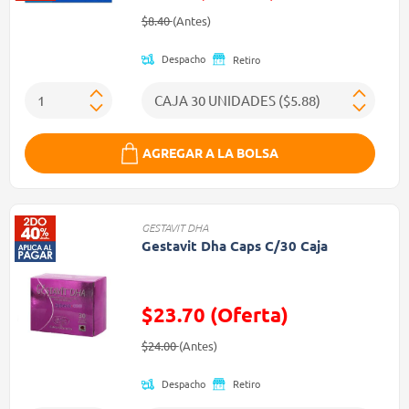
Precio reducido de
(Oferta)
$8.40
(Antes)
Despacho
Retiro
AGREGAR A LA BOLSA
GESTAVIT DHA
Gestavit Dha Caps C/30 Caja
$23.70 (Oferta)
Precio reducido de
(Oferta)
$24.00
(Antes)
Despacho
Retiro