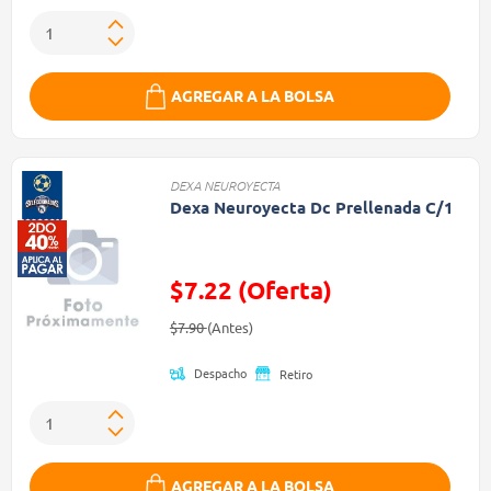
AGREGAR A LA BOLSA
DEXA NEUROYECTA
Dexa Neuroyecta Dc Prellenada C/1
$7.22 (Oferta)
Precio reducido de
(Oferta)
$7.90
(Antes)
Despacho
Retiro
AGREGAR A LA BOLSA