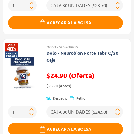
AGREGAR A LA BOLSA
DOLO - NEUROBION
Dolo - Neurobion Forte Tabs C/30
Caja
$24.90 (Oferta)
Precio reducido de
(Oferta)
$25.20
(Antes)
Despacho
Retiro
AGREGAR A LA BOLSA