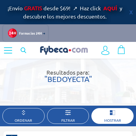
AQUÍ
¡Envío
GRATIS
desde $69! ↗ Haz click
y
descubre los mejores descuentos.
Farmacias 24H
Home
Resultados de búsqueda
Resultados para:
"BEDOYECTA"
ORDENAR
FILTRAR
MOSTRAR