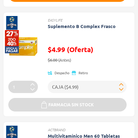
EASYLIFE
Suplemento B Complex Frasco
$4.99 (Oferta)
Precio reducido de
(Oferta)
$6.00
(Antes)
Despacho
Retiro
FARMACIA SIN STOCK
ACTBRAND
Multivitamínico Men 60 Tabletas