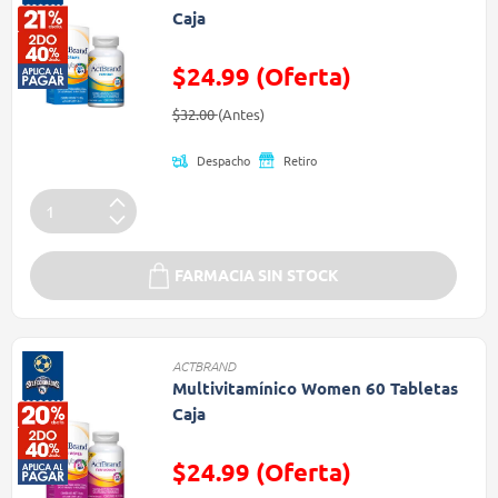
Caja
$24.99 (Oferta)
Precio reducido de
(Oferta)
$32.00
(Antes)
Despacho
Retiro
FARMACIA SIN STOCK
ACTBRAND
Multivitamínico Women 60 Tabletas
Caja
$24.99 (Oferta)