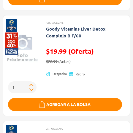
SIN MARCA
Goody Vitamins Liver Detox
Complejo B F/60
$19.99 (Oferta)
Precio reducido de
(Oferta)
$28.99
(Antes)
Despacho
Retiro
AGREGAR A LA BOLSA
ACTBRAND