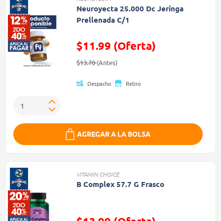
Neuroyecta 25.000 Dc Jeringa
Prellenada C/1
$11.99 (Oferta)
Precio reducido de
(Oferta)
$13.70
(Antes)
Despacho
Retiro
AGREGAR A LA BOLSA
VITAMIN CHOICE
B Complex 57.7 G Frasco