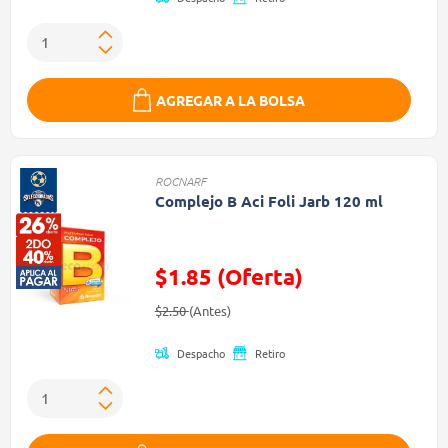
AGREGAR A LA BOLSA
ROCNARF
Complejo B Aci Foli Jarb 120 ml
$1.85 (Oferta)
Precio reducido de
(Oferta)
$2.50
(Antes)
Despacho
Retiro