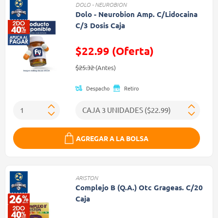
DOLO - NEUROBION
Dolo - Neurobion Amp. C/Lidocaina
C/3 Dosis Caja
$22.99 (Oferta)
Precio reducido de
(Oferta)
$25.32
(Antes)
Despacho
Retiro
AGREGAR A LA BOLSA
ARISTON
Complejo B (Q.A.) Otc Grageas. C/20
Caja