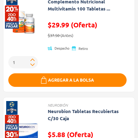
Complemento Nutricional
Multivitamin 100 Tabletas ...
$29.99 (Oferta)
Precio reducido de
(Oferta)
$37.50
(Antes)
Despacho
Retiro
AGREGAR A LA BOLSA
NEUROBIÓN
Neurobion Tabletas Recubiertas
C/30 Caja
$5.88 (Oferta)