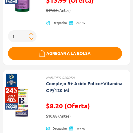
$13.99 (Oferta)
Precio reducido de
(Oferta)
$17.56
(Antes)
Despacho
Retiro
AGREGAR A LA BOLSA
NATURE'S GARDEN
Complejo B+ Acido Folico+Vitamina
C F/120 Ml
$8.20 (Oferta)
Precio reducido de
(Oferta)
$10.88
(Antes)
Despacho
Retiro